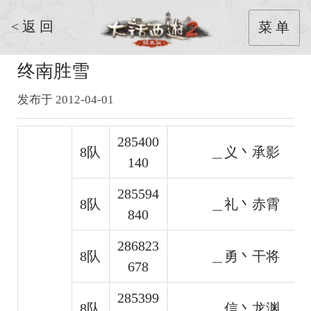
< 返 回
菜 单
终南胜雪
发布于 2012-04-01
285400
8队
＿义丶承影
140
285594
8队
＿礼丶赤霄
840
286823
8队
＿勇丶干将
678
285399
8队
＿信丶龙渊