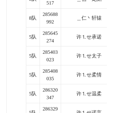
517
285688
8队
＿仁丶轩辕
992
285645
5队
许⒈せ承诺
274
285403
5队
许⒈せ太子
023
285408
5队
许⒈せ柔情
035
286320
5队
许⒈せ温柔
347
286329
5队
许⒈せ诺言