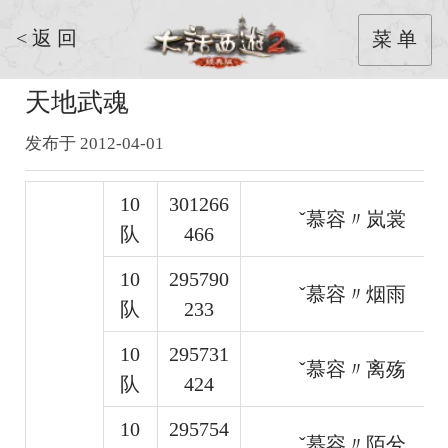
< 返 回
菜 单
天地武魂
发布于 2012-04-01
10
301266
ˇ慕容〃岚裳
队
466
10
295790
ˇ慕容〃烟雨
队
233
10
295731
ˇ慕容〃离殇
队
424
10
295754
ˇ慕容〃陌兮