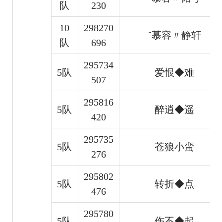
队
230
10
298270
ˇ慕容〃静轩
队
696
295734
5队
爱恨◆难
507
295816
5队
醉逍◆遥
420
295735
5队
苍狼小蛮
276
295802
5队
转折◆点
476
295780
5队
伤不◆起