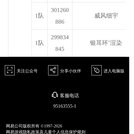
301260
1队
威风细宇
886
299834
1队
银耳环ˇ渲染
845
򰀁
򰀂
򰀄
关注公众号
分享小伙伴
进入电脑版
򰀃
客服电话
95163555-1
网易公司版权所有 ©1997-2026
网易游戏隐私政策及儿童个人信息保护规则