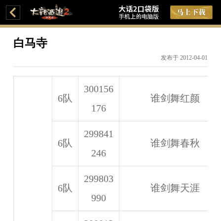
白马寺
发布于 2012-04-01
300156
6队
谁剑舞红颜
176
299841
6队
谁剑舞春秋
246
299803
6队
谁剑舞天涯
990