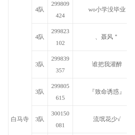
299809
4队
wo小学没毕业
424
299823
4队
、聂风＂
102
299839
3队
谁把我灌醉
357
299805
3队
『致命诱惑』
615
300150
白马寺
3队
流氓花少√
081