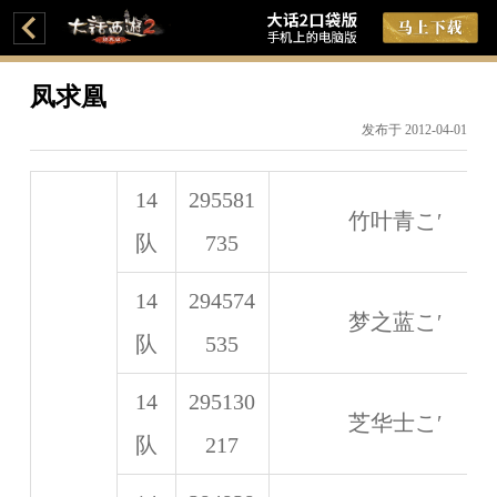
凤求凰
发布于 2012-04-01
14
295581
竹叶青こ′
队
735
14
294574
梦之蓝こ′
队
535
14
295130
芝华士こ′
队
217