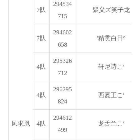
294534
7队
聚义ズ笑子龙
715
294602
7队
′精贯白日°
658
295326
4队
轩尼诗こ′
712
296295
4队
西夏王こ′
824
294612
凤求凰
4队
龙舌兰こ′
499