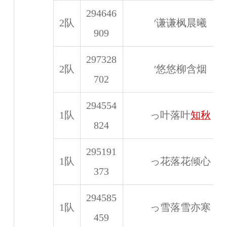
294646
2队
′谦谦枫晨曦
909
297328
2队
′悠悠柳含烟
702
294554
1队
っ叶落叶
知秋
824
295191
1队
っ花落花倾心
373
294585
1队
っ雪落雪亦寒
459