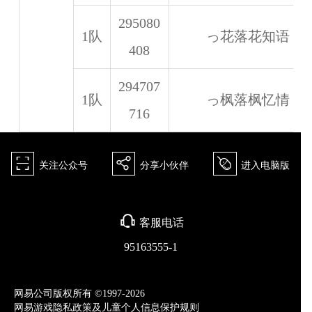
295080
1队
っ花落花知语
408
294707
1队
っ枫落枫忆情
716
򰀁
򰀂
򰀄
关注公众号
分享小伙伴
进入电脑版
򰀃
客服电话
95163555-1
网易公司版权所有 ©1997-2026
网易游戏隐私政策及儿童个人信息保护规则