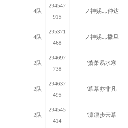
294547
4队
ノ神赐灬仲达
915
295371
4队
ノ神赐灬撒旦
468
294697
2队
′萧萧易水寒
738
294637
2队
′幕幕亦非凡
495
294545
2队
′凛凛步云幕
414