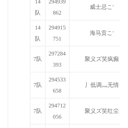
14
294939
威士忌こ′
队
862
14
294915
海马贡こ′
队
751
297284
7队
聚义ズ笑疯癫
393
294533
7队
丿低调灬无情
658
294712
7队
聚义ズ笑红尘
056