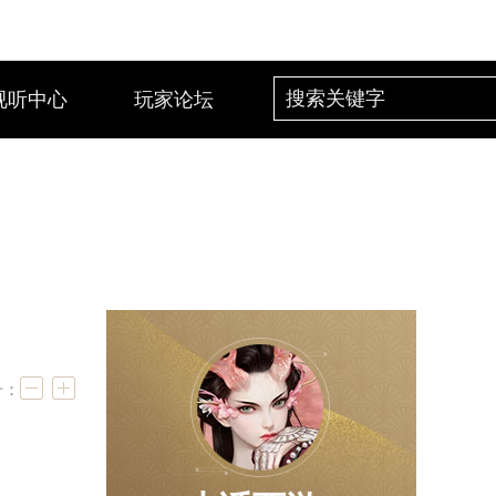
视听中心
玩家论坛
号：