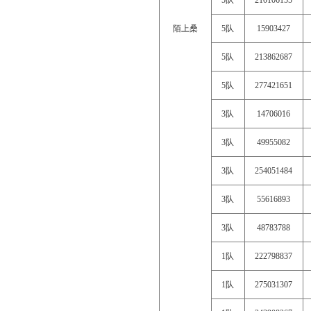
5队
210106155
陌上桑
5队
15903427
5队
213862687
5队
277421651
3队
14706016
3队
49955082
3队
254051484
3队
55616893
3队
48783788
1队
222798837
1队
275031307