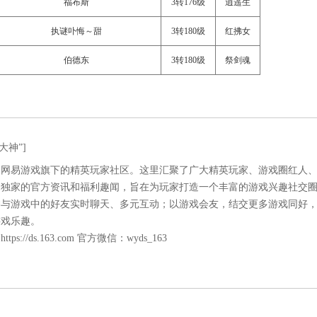
福布斯
3转176级
逍遥生
执谜卟悔～甜
3转180级
红拂女
伯德东
3转180级
祭剑魂
大神”]
是网易游戏旗下的精英玩家社区。这里汇聚了广大精英玩家、游戏圈红人
易独家的官方资讯和福利趣闻，旨在为玩家打造一个丰富的游戏兴趣社交
神与游戏中的好友实时聊天、多元互动；以游戏会友，结交更多游戏同好
游戏乐趣。
：
https://ds.163.com
官方微信：wyds_163