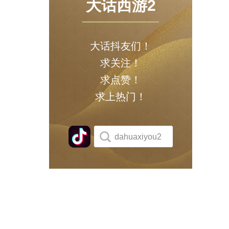
大话西游2
大话抖友们！
求关注！
求点赞！
求上热门！
dahuaxiyou2