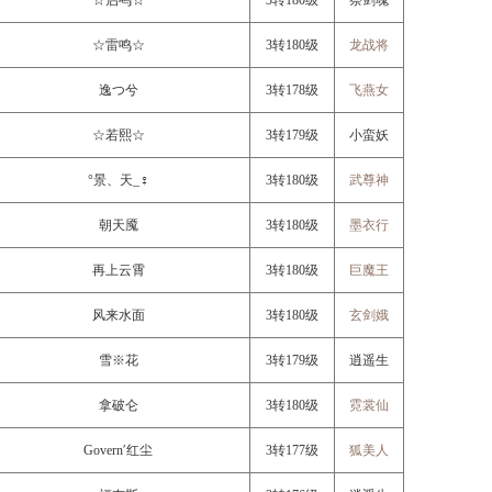
☆启鸣☆
3转180级
祭剑魂
☆雷鸣☆
3转180级
龙战将
逸つ兮
3转178级
飞燕女
☆若熙☆
3转179级
小蛮妖
°景、天_♀
3转180级
武尊神
朝天魇
3转180级
墨衣行
再上云霄
3转180级
巨魔王
风来水面
3转180级
玄剑娥
雪※花
3转179级
逍遥生
拿破仑
3转180级
霓裳仙
Govern′红尘
3转177级
狐美人