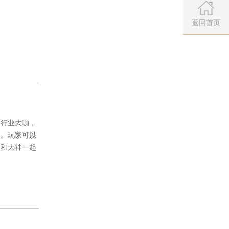
返回首页
、行业大咖，
圈。玩家可以
，和大神一起