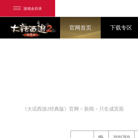
游戏全目录
官网首页
下载专区
网易游戏
游戏爱好者
我的足迹：
大话2经典版
《大话西游2经典版》官网
>
新闻
> 只生成页面
8队
202017820