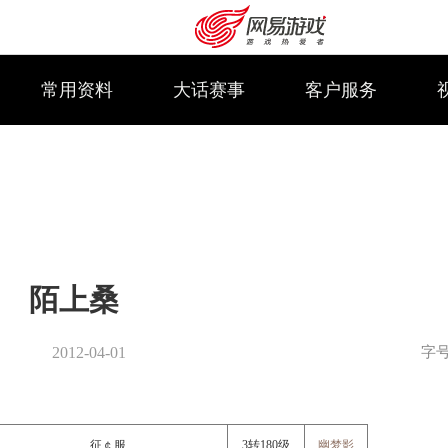
常用资料
大话赛事
客户服务
陌上桑
字
2012-04-01
购卡充值
客服中心
征￠服
3转180级
幽梦影