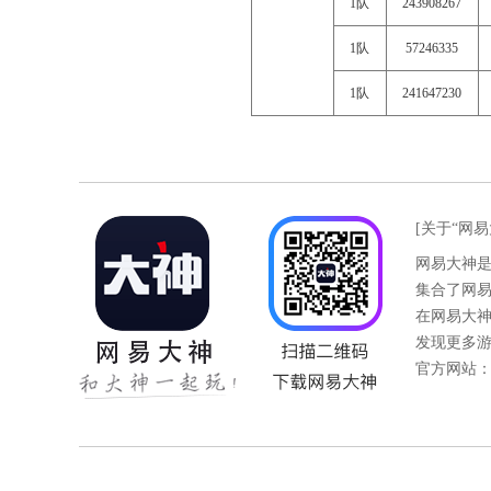
1队
243908267
1队
57246335
1队
241647230
[关于“网易
网易大神
集合了网
在网易大
发现更多
官方网站