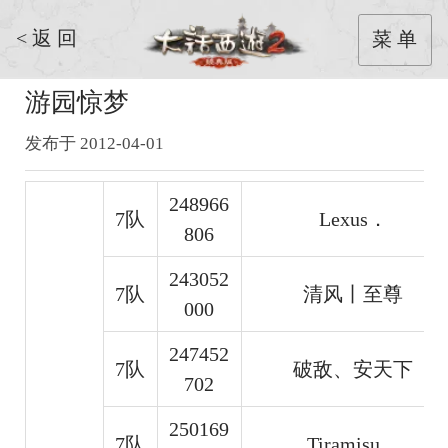
< 返 回
菜 单
游园惊梦
发布于 2012-04-01
248966
7队
Lexus．
806
243052
7队
清风丨至尊
000
247452
7队
破敌、安天下
702
250169
7队
Tiramisu．