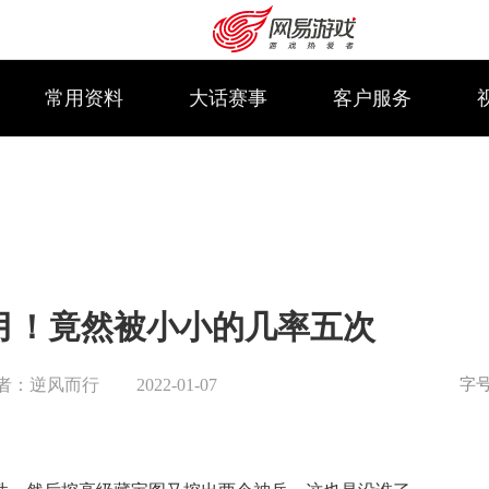
常用资料
大话赛事
客户服务
月！竟然被小小的几率五次
字
者：逆风而行
2022-01-07
购卡充值
客服中心