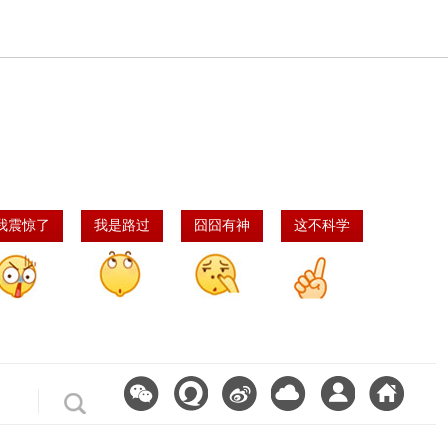
我震惊了
我是路过
囧囧有神
这不科学