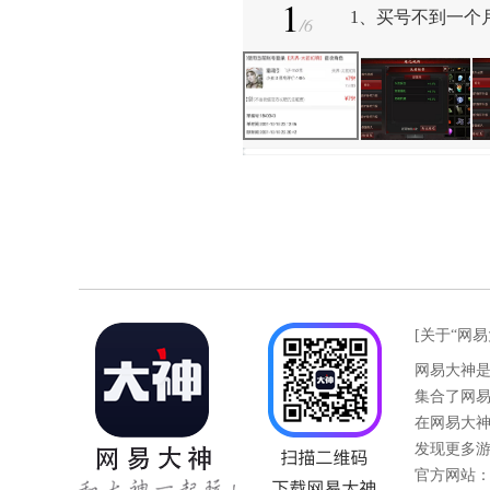
1
1、买号不到一个
/
6
[关于“网易
网易大神
集合了网
在网易大
发现更多
官方网站