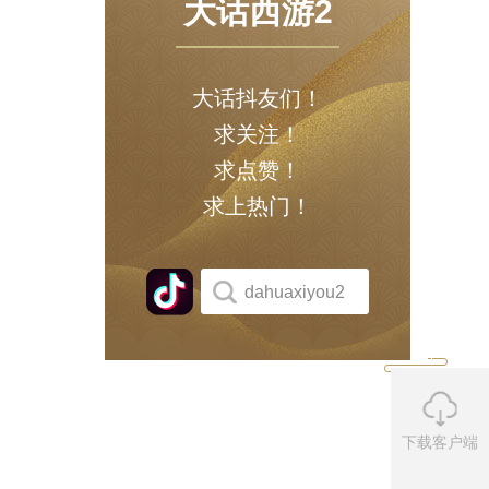
大话西游2
大话抖友们！
求关注！
求点赞！
求上热门！
dahuaxiyou2
下载客户端