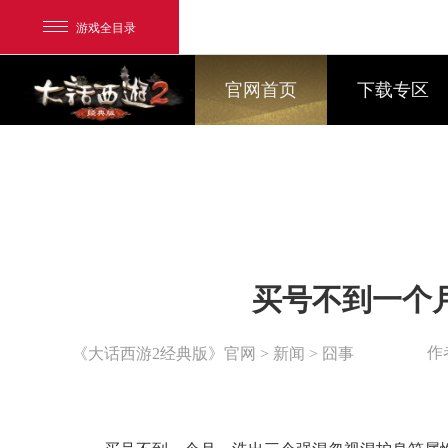
游戏全目录
官网首页
下载专区
网易游戏
买号不到一个
游戏爱好者
我的足迹：
大话2经典版
作
《大话西游2经典版》官网
>
新闻
> 囧事