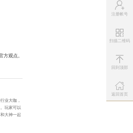
注册帐号
扫描二维码
官方观点。
微信公众
扫描左侧二维
回到顶部
返回首页
、行业大咖，
圈。玩家可以
，和大神一起