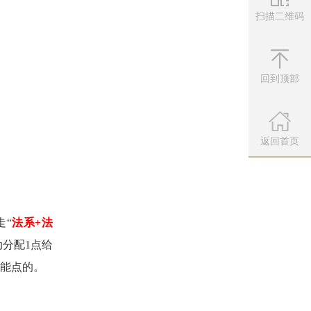
扫描二维码
微信公众
扫描左侧二维
回到顶部
返回首页
走“
法系+法
分配1点给
技能点的。