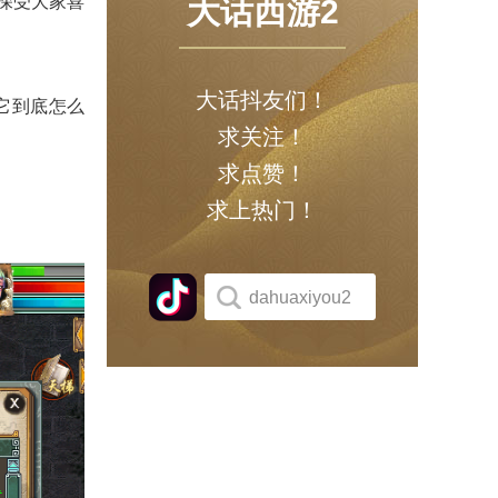
，深受大家喜
大话西游2
大话抖友们！
它到底怎么
求关注！
求点赞！
求上热门！
dahuaxiyou2