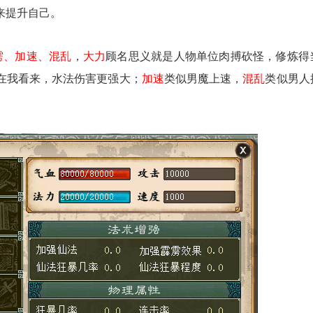
来提升自己。
雳、加速、混乱
，
大力
顾名思义就是人物单位肉搏砍怪，修炼得
在我看来，水法伤害更强大；
加速
类似男魔上速，
混乱
类似男人