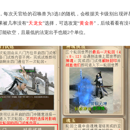
每次天官给的召唤兽为3选1的随机，会根据关卡级别出现评
果被几率没有“
天龙女
”选择，可选攻宠“
黄金兽
”，后续看看有没
可能砍空，且最低的法宠出手也能2个单位。