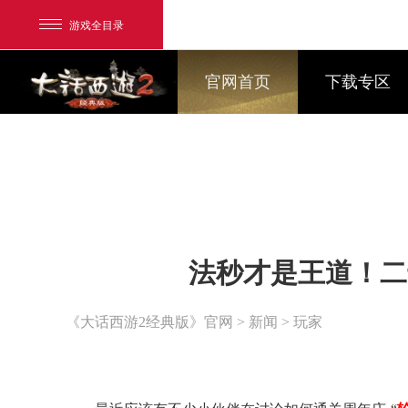
游戏全目录
官网首页
下载专区
网易游戏
法秒才是王道！二
游戏爱好者
我的足迹：
大话2经典版
《大话西游2经典版》官网
>
新闻
> 玩家