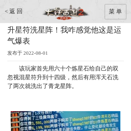
< 返 回
菜 单
升星符洗星阵！我咋感觉他这是运
气爆表
发布于 2022-08-01
该玩家首先用六十个炼星石给自己的双
忽视混星符升到十四级，然后有用浑天石洗
了两次就洗出了青龙星阵。