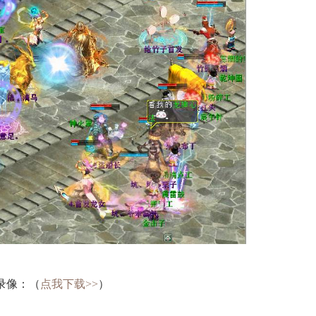
录像：（
点我下载>>
）