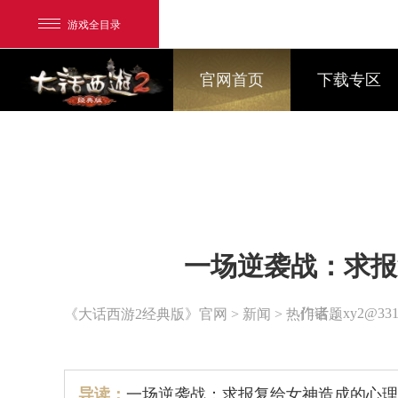
游戏全目录
官网首页
下载专区
网易游戏
一场逆袭战：求报
游戏爱好者
我的足迹：
大话2经典版
作者：xy2@33
《大话西游2经典版》官网
>
新闻
> 热门话题
导读：
一场逆袭战：求报复给女神造成的心理