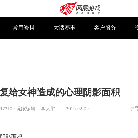
常用资料
大话赛事
客户服务
复给女神造成的心理阴影面积
字
1172109 玩家编辑：李大胖
2016-02-09
购卡充值
客服中心
阴影面积