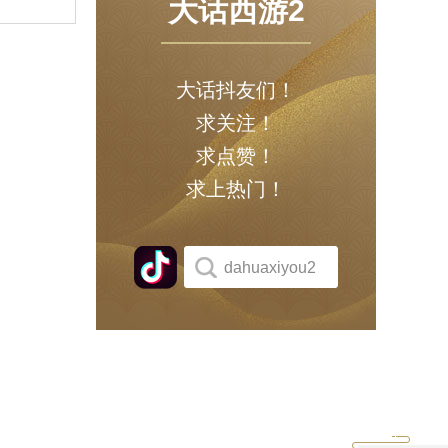
大话西游2
大话抖友们！
求关注！
求点赞！
求上热门！
dahuaxiyou2