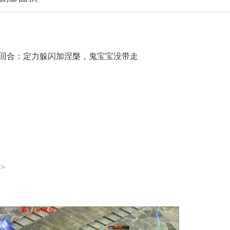
回合：定力躲闪加涅槃，鬼宝宝没带走
>