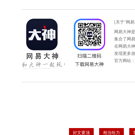
[关于“网易
网易大神
集合了网
在网易大
发现更多
官方网站
好文要顶
相当给力