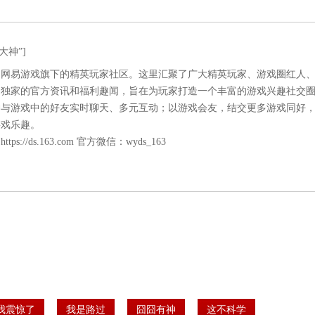
大神”]
是网易游戏旗下的精英玩家社区。这里汇聚了广大精英玩家、游戏圈红人
易独家的官方资讯和福利趣闻，旨在为玩家打造一个丰富的游戏兴趣社交
神与游戏中的好友实时聊天、多元互动；以游戏会友，结交更多游戏同好
游戏乐趣。
：
https://ds.163.com
官方微信：wyds_163
我震惊了
我是路过
囧囧有神
这不科学