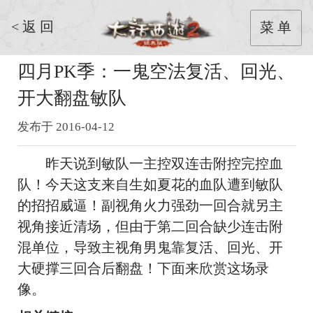
< 返 回
菜 单
四月PK季：一鬼空法复活、回光、
开大翻盘敏队
发布于 2016-04-12
昨天说到敏队一主控双连击附控完控血
队！今天这支来自生如夏花的血队遭到敏队
的招招威逼！副视角火力强劲一回合就另主
视角接近清场，但由于第二回合缺少连击附
混单位，导致主视角男鬼靠
复活、回光、开
大硬撑三回合后翻盘！下面来欣赏这场录
像。