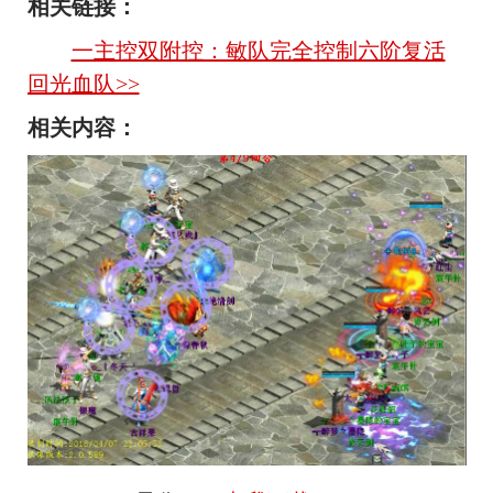
相关链接：
一主控双附控：敏队完全控制六阶复活
回光血队>>
相关内容：