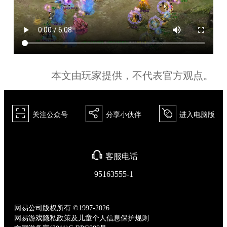
本文由玩家提供，不代表官方观点。
򰀁
򰀂
򰀄
关注公众号
分享小伙伴
进入电脑版
򰀃
客服电话
95163555-1
网易公司版权所有 ©1997-2026
网易游戏隐私政策及儿童个人信息保护规则