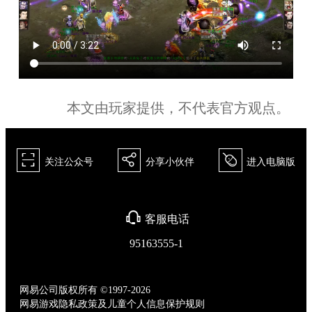
本文由玩家提供，不代表官方观点。
򰀁
򰀂
򰀄
关注公众号
分享小伙伴
进入电脑版
򰀃
客服电话
95163555-1
网易公司版权所有 ©1997-2026
网易游戏隐私政策及儿童个人信息保护规则