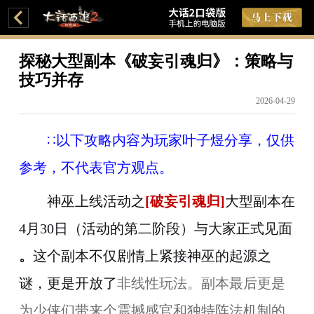
探秘大型副本《破妄引魂归》：策略与
技巧并存
2026-04-29
∷以下攻略内容为玩家叶子煜分享，仅供
参考，不代表官方观点。
神巫上线活动
之
[
破妄引魂归
]
大型副本在
4月30日（活动的第二阶段）与大家正式见面
。
这个副本不仅剧情上紧接
神巫
的起源之
谜，更
是开放了
非线性玩法。副本最后更是
为少侠们带来个震撼感官和独特阵法机制的