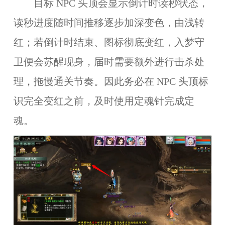
目标 NPC 头顶会显示倒计时读秒状态，
读秒进度随时间推移逐步加深变色，由浅转
红；若倒计时结束、图标彻底变红，入梦守
卫便会苏醒现身，届时需要额外进行击杀处
理，拖慢通关节奏。因此务必在 NPC 头顶标
识完全变红之前，及时使用定魂针完成定
魂。