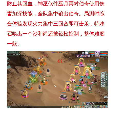
防止其回血，神巫伙伴巫月冥对伯奇使用伤
害加深技能，全队集中输出伯奇。局测时综
合体验发现火力集中三回合即可击杀，特殊
召唤出一个沙和尚还被轻松控制，整体难度
一般。