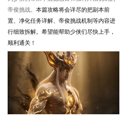
帝俊挑战。
本篇攻略将
会详尽的把
副本前
置、
净化任务详解
、
帝俊挑战机制等内容
进
行细致拆解。希望能帮助
少侠们尽快上手，
顺利通关！