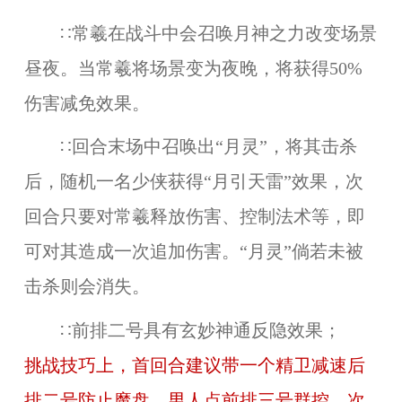
∷常羲在战斗中会召唤月神之力改变场景
昼夜。当常羲将场景变为夜晚，将获得50%
伤害减免效果。
∷回合末场中召唤出“月灵”，将其击杀
后，随机一名少侠获得“月引天雷”效果，次
回合只要对常羲释放伤害、控制法术等，即
可对其造成一次追加伤害。“月灵”倘若未被
击杀则会消失。
∷前排二号具有玄妙神通反隐效果；
挑战技巧上，首回合建议带一个精卫减速后
排二号防止魔盘，男人点前排三号群控，次