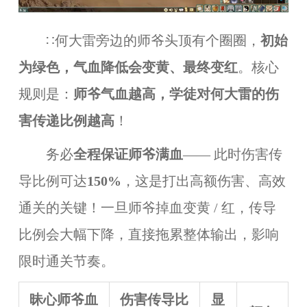
∷何大雷旁边的师爷头顶有个圈圈，
初始
为绿色，气血降低会变黄、最终变红
。核心
规则是：
师爷气血越高，学徒对何大雷的伤
害传递比例越高
！
务必
全程保证师爷满血
—— 此时伤害传
导比例可达
150%
，这是打出高额伤害、高效
通关的关键！一旦师爷掉血变黄 / 红，传导
比例会大幅下降，直接拖累整体输出，影响
限时通关节奏。
昧心师爷血
伤害传导比
显