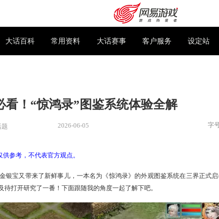
下载专区
大话百科
常用资料
大话赛事
外观党必看！“惊鸿录”图鉴系统体
2026-06-05
新闻
> 热门话题
叶子煜分享，仅供参考，不代表官方观点。
购卡充值
客服中心
多宝阁掌柜金银宝又带来了新鲜事儿，一本名为《惊鸿录》的外