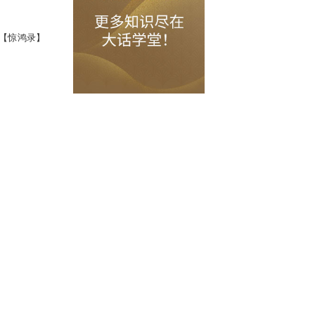
”按钮或“多宝阁”界面的【惊鸿录】
进入。