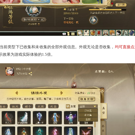
比如历年贺岁锦绣、清夏锦绣、“山海有灵”、“童年时光机”等