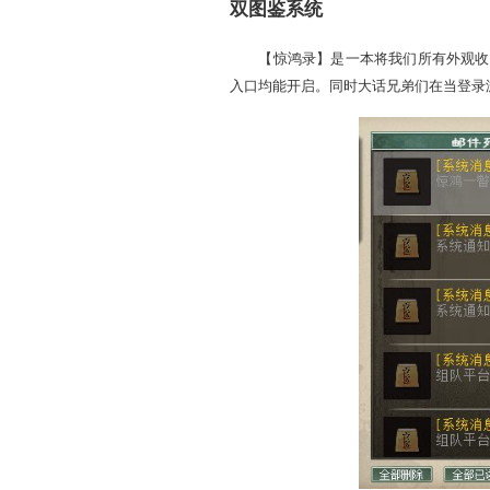
双图鉴系统
【惊鸿录】是一本将我们所
入口均能开启。同时大话兄