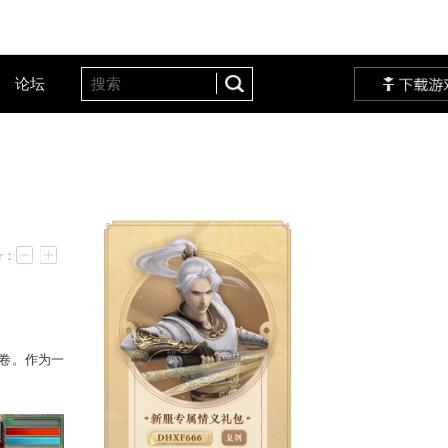
客户服务
设定站
论坛
验全解
字号：
观图鉴系统在三界正式启卷。作为一