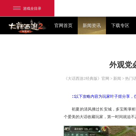
游戏全目录
官网首页
新闻资讯
网易游戏
游戏爱好者
《大话西游2经典版》官网
>
我的足迹：
大话2经典版
∷以下攻略内容为玩家
初夏的清风拂过长安城，