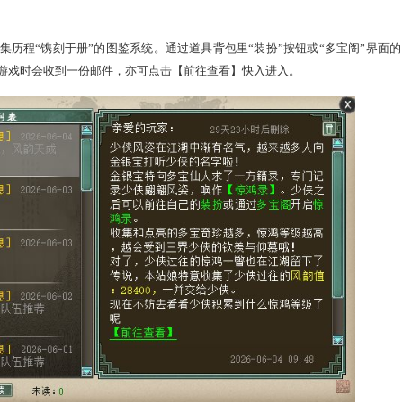
有外观收集历程“镌刻于册”的图鉴系统。通过道具背包里“装扮
弟们在当登录游戏时会收到一份邮件，亦可点击【前往查看】快入