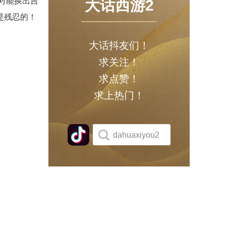
对能换出吉
大话西游2
是残忍的！
大话抖友们！
求关注！
求点赞！
求上热门！
dahuaxiyou2