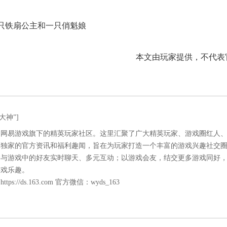
只铁扇公主和一只俏魁娘
本文由玩家提供，不代表
大神”]
是网易游戏旗下的精英玩家社区。这里汇聚了广大精英玩家、游戏圈红人
易独家的官方资讯和福利趣闻，旨在为玩家打造一个丰富的游戏兴趣社交
神与游戏中的好友实时聊天、多元互动；以游戏会友，结交更多游戏同好
游戏乐趣。
：
https://ds.163.com
官方微信：wyds_163