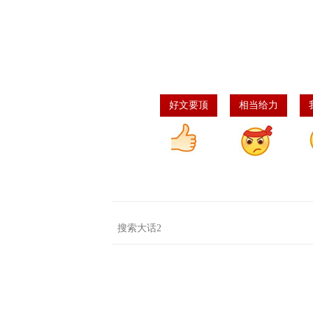
好文要顶
相当给力