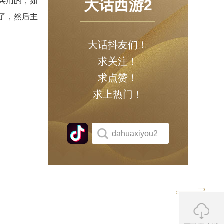
兵用的，如
大话西游2
了，然后主
大话抖友们！
求关注！
求点赞！
求上热门！
dahuaxiyou2