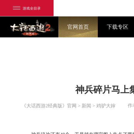
游戏全目录
官网首页
下载专区
网易游戏
神兵碎片马上
游戏爱好者
我的足迹：
大话2经典版
作
《大话西游2经典版》官网
>
新闻
> 鸡驴大婶