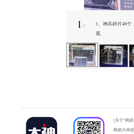
1
1、神兵碎片48
/
7
底
[关于“网易
网易大神