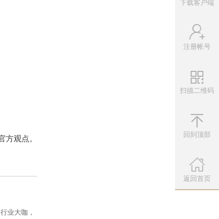
下载客户端
注册帐号
扫描二维码
微信公众
扫描左侧二维
回到顶部
官方观点。
返回首页
、行业大咖，