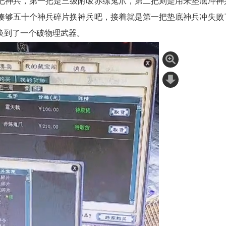
把神兵，第一把是三级附吸赤练鬼爪，第二把则是用来垫底冲神
凑够五十个神兵碎片换神兵吧，接着就是第一把垫底神兵冲失败
换到了一个破物理武器。