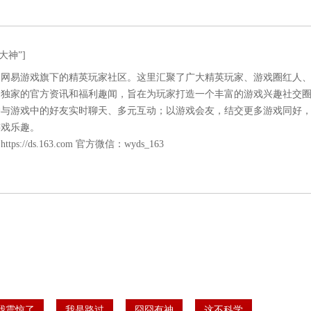
大神”]
是网易游戏旗下的精英玩家社区。这里汇聚了广大精英玩家、游戏圈红人
易独家的官方资讯和福利趣闻，旨在为玩家打造一个丰富的游戏兴趣社交
神与游戏中的好友实时聊天、多元互动；以游戏会友，结交更多游戏同好
游戏乐趣。
：
https://ds.163.com
官方微信：wyds_163
我震惊了
我是路过
囧囧有神
这不科学