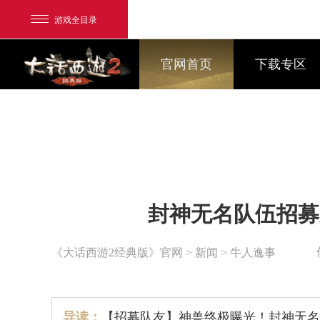
游戏全目录
官网首页
下载专区
网易游戏
封神无名队伍招募
游戏爱好者
我的足迹：
大话2经典版
《大话西游2经典版》官网
>
新闻
> 牛人逸事
导读：
【招募队友】神兽终极曝光！封神无名