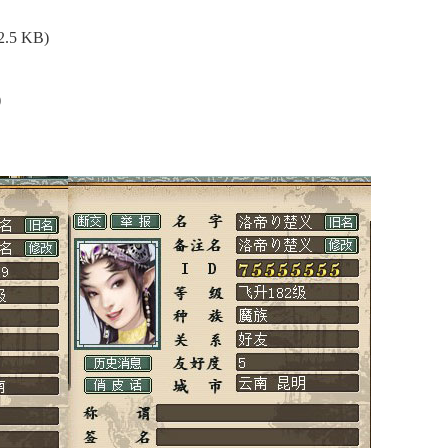
2.5 KB)
)