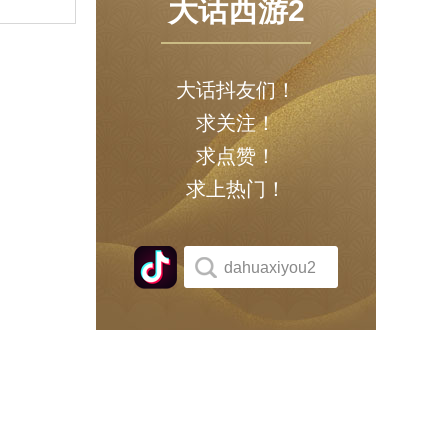
大话西游2
大话抖友们！
求关注！
求点赞！
求上热门！
dahuaxiyou2