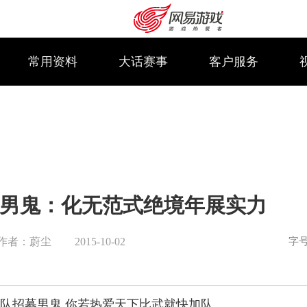
常用资料
大话赛事
客户服务
男鬼：化无范式绝境年展实力
字
作者：蔚尘
2015-10-02
购卡充值
客服中心
队招募男鬼 你若热爱天下比武就快加队