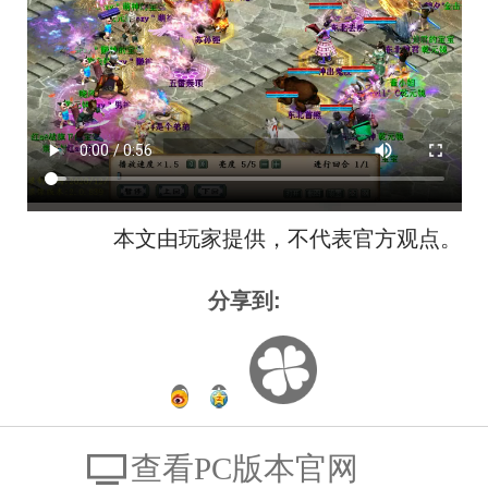
本文由玩家提供，不代表官方观点。
分享到:
查看PC版本官网