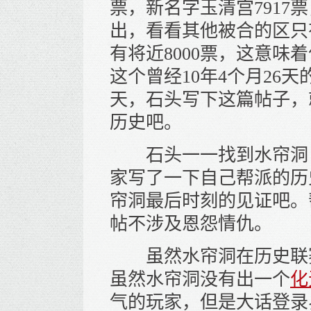
票，新名字玉清宫7917
出，看看其他被合的区只
有将近8000票，这意味着什
这个曾经10年4个月26
天，石头写下这篇帖子，
历史吧。
石头一一找到水帘洞目
家写了一下自己帮派的历
帘洞最后时刻的见证吧。
帖不涉及恩怨情仇。
虽然水帘洞在历史联赛
虽然水帘洞没有出一个
化
气的玩家，但是大话登录