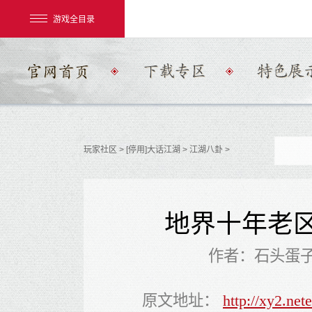
游戏全目录
玩家社区
> [停用]大话江湖 >
江湖八卦
>
网易游戏
游戏爱好者
地界十年老
我的足迹：
大话2经典版
作者：石头蛋
原文地址：
http://xy2.ne