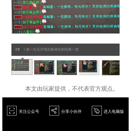
1
/9
1.第一位五开地宫换神兵的结果一览
本文由玩家提供，不代表官方观点。
򰀁
򰀂
򰀄
关注公众号
分享小伙伴
进入电脑版