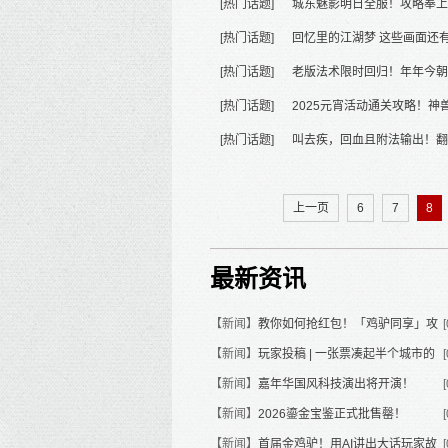
[热门话题]
城东魅影明日全服！攻略奉上
[热门话题]
回忆里的江湖梦 这些画面还
[热门话题]
老版法术限时回归！年年今朝
[热门话题]
2025元宵活动通关攻略！神
[热门话题]
叫去疾，回血且附法输出！翻
上一页
6
7
8
最新资讯
【新闻】
教你如何抢红包！「鸡驴同享」攻
【新闻】
略来了
玩家投稿 | 一张票凑起半个城市的
【新闻】
大话人
嘉年华国风科技演出将开演！
【新闻】
2026鎏金宝鉴正式批售罄！
【新闻】
首届金鸡驴！用AI讲出大话玩家故