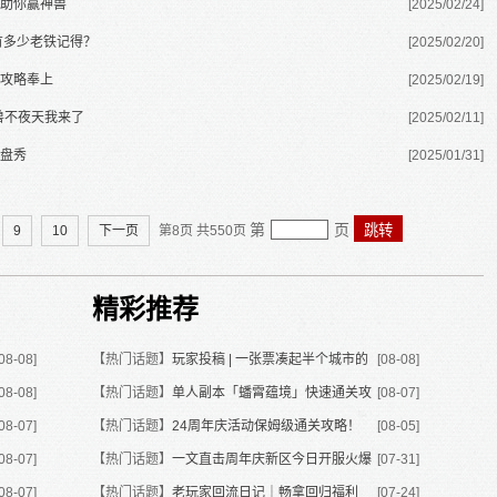
助你赢神兽
[2025/02/24]
有多少老铁记得？
[2025/02/20]
攻略奉上
[2025/02/19]
兽不夜天我来了
[2025/02/11]
盘秀
[2025/01/31]
第
页
跳转
9
10
下一页
第
8
页 共
550
页
精彩推荐
[08-08]
【热门话题】
玩家投稿 | 一张票凑起半个城市的
[08-08]
[08-08]
【热门话题】
大话人
单人副本「蟠霄蕴境」快速通关攻
[08-07]
[08-07]
【热门话题】
略
24周年庆活动保姆级通关攻略！
[08-05]
[08-07]
【热门话题】
一文直击周年庆新区今日开服火爆
[07-31]
[08-07]
【热门话题】
实况！
老玩家回流日记｜畅拿回归福利
[07-24]