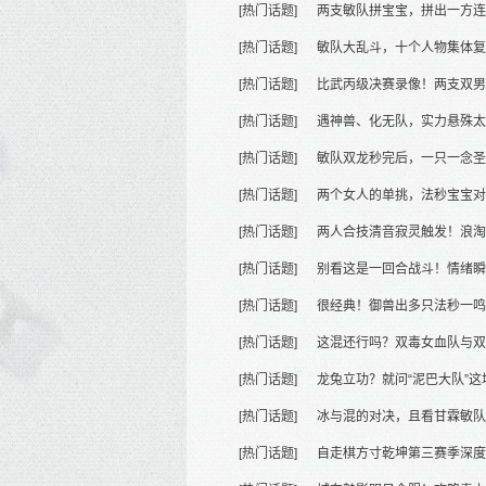
[热门话题]
两支敏队拼宝宝，拼出一方
[热门话题]
敏队大乱斗，十个人物集体复
[热门话题]
比武丙级决赛录像！两支双男
[热门话题]
遇神兽、化无队，实力悬殊太
[热门话题]
敏队双龙秒完后，一只一念圣
[热门话题]
两个女人的单挑，法秒宝宝对
[热门话题]
两人合技清音寂灵触发！浪淘
[热门话题]
别看这是一回合战斗！情绪瞬
[热门话题]
很经典！御兽出多只法秒一鸣
[热门话题]
这混还行吗？双毒女血队与双
[热门话题]
龙兔立功？就问“泥巴大队”这
[热门话题]
冰与混的对决，且看甘霖敏队
[热门话题]
自走棋方寸乾坤第三赛季深度