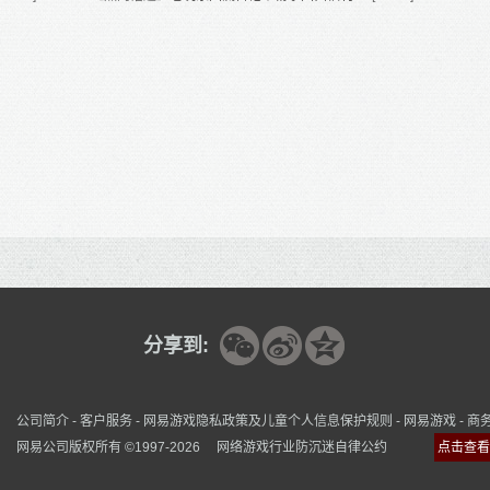
+体验单人雁塔



分享到:
公司简介
-
客户服务
-
网易游戏隐私政策及儿童个人信息保护规则
-
网易游戏
-
商
网易公司版权所有 ©1997-2026
网络游戏行业防沉迷自律公约
点击查看