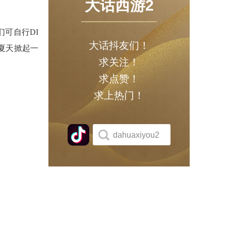
大话西游2
们可
自行
DI
大话抖友们！
夏天掀起一
求关注！
求点赞！
求上热门！
dahuaxiyou2