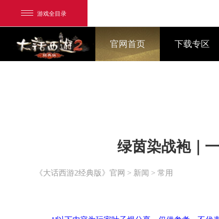
游戏全目录
官网首页
下载专区
网易游戏
绿茵染战袍｜一
游戏爱好者
我的足迹：
大话2经典版
《大话西游2经典版》官网
>
新闻
> 常用