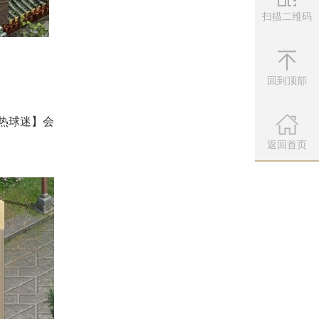
扫描二维码
微信公众
扫描左侧二维
回到顶部
热球迷】会
返回首页