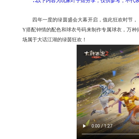
∷以下内容为玩家叶子煜分享，仅供参考，不代
四年一度的绿茵盛会
大幕开启
，值此狂欢时节，
Y
搭配钟情的配色和球衣号码
来制作专属球衣
，
万种
场属于大话江湖的绿茵狂欢！