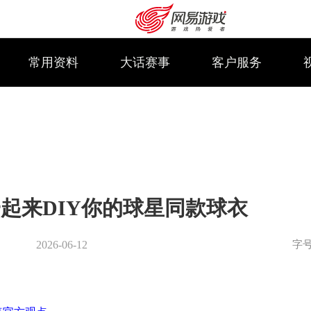
常用资料
大话赛事
客户服务
起来DIY你的球星同款球衣
字
2026-06-12
购卡充值
客服中心