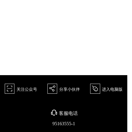
򰀁
򰀂
򰀄
关注公众号
分享小伙伴
进入电脑版
򰀃
客服电话
95163555-1