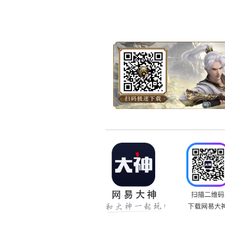
2、3魔必须抽到50%上
3、跟大闹有点类似，1分
4、网络最好要好。
5、刚出战斗别乱跑，以