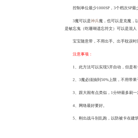
杀法很简单：阵容必须是3
敏捷安排是3魔>1炮>1
控制单位最少1000SP，
3魔可以是
神兵
魔，也可
是敏忘鬼（吃珊瑚遗忘符文）
宝宝随意带，不用出手。出
注意事项：
1、此方法可以实现5开自