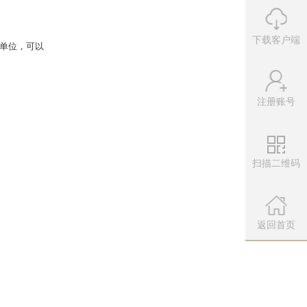
下载客户端
注册账号
。
扫描二维码
伤害15W为合格。1个控制单位，可以
为佳）
微信公众
扫描左侧二维
返回首页
-40秒结束战斗。
W。