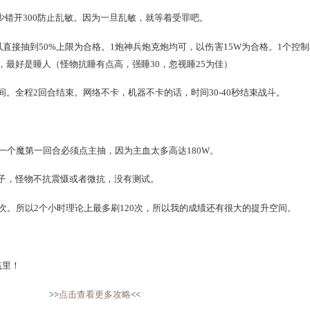
魔，1炮，1控制单位。
控制单位。
3个档次SP最少错开300防止乱敏。因为一旦乱敏，就等着受罪吧
以是克魔，以直接抽到50%上限为合格。1炮神兵炮克炮均可，以
可以是混人，最好是睡人（怪物抗睡有点高，强睡30，忽视睡25
手耽误时间。全程2回合结束。网络不卡，机器不卡的话，时间30
动，但是有一个魔第一回合必须点主抽，因为主血太多高达180