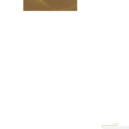
怪物血多，2魔1炮1人1鬼的阵容很