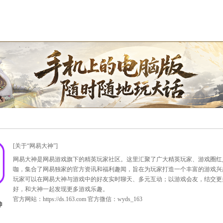
限，不用带果子，怪物不抗震慑或者微抗，没有测试。
钟最多刷一次。所以2个小时理论上最多刷120次，所以我的成
防被卡在建筑里！
>>
点击查看更多攻略
<<