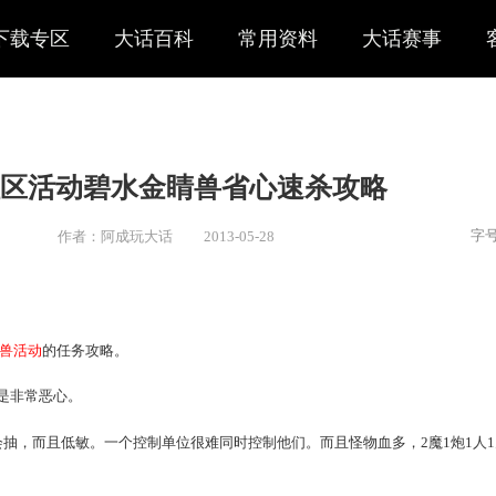
下载专区
大话百科
常用资料
大话赛事
周一社区活动碧水金睛兽省心速
作者：阿成玩大话
2013-05-28
新闻
> 社区
是阿成。
——
碧水金睛兽活动
的任务攻略。
励丰厚，但是非常恶心。