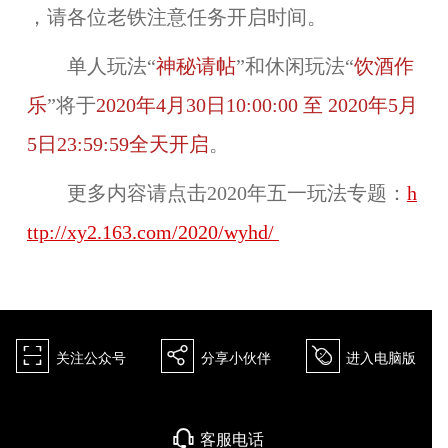
，请各位老铁注意任务开启时间。
单人玩法“
神秘请帖
”和休闲玩法“
饮酒作
乐
”将于
2020年4月30日10:00:00 至 2020年5月
5日23:59:59全天开启
。
更多内容请点击2020年五一玩法专题：
h
ttp://xy2.163.com/2020/wyhd/
򰀁
򰀂
򰀄
关注公众号
分享小伙伴
进入电脑版
򰀃
客服电话