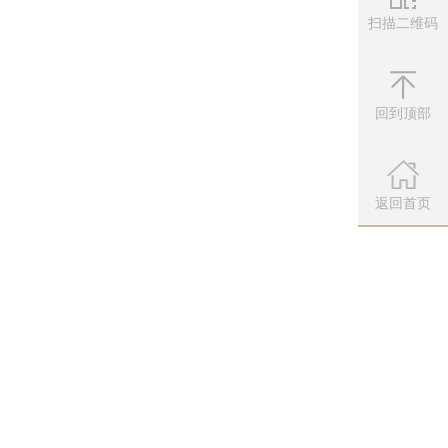
扫描二维码
微信公众
扫描左侧二维
回到顶部
返回首页