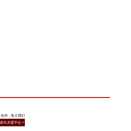
务合作
-
加入我们
家长关爱平台 >