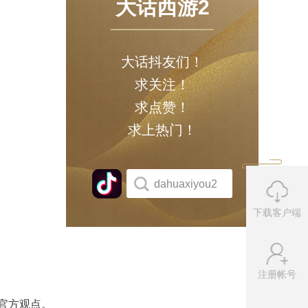
大话西游2
大话抖友们！
求关注！
求点赞！
求上热门！
dahuaxiyou2
下载客户端
注册帐号
官方观点。