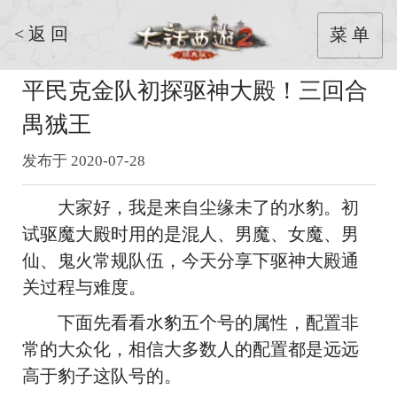
< 返 回
菜 单
平民克金队初探驱神大殿！三回合
禺狨王
发布于 2020-07-28
大家好，我是来自尘缘未了的水豹。初
试驱魔大殿时用的是混人、男魔、女魔、男
仙、鬼火常规队伍，今天分享下驱神大殿通
关过程与难度。
下面先看看水豹五个号的属性，配置非
常的大众化，相信大多数人的配置都是远远
高于豹子这队号的。