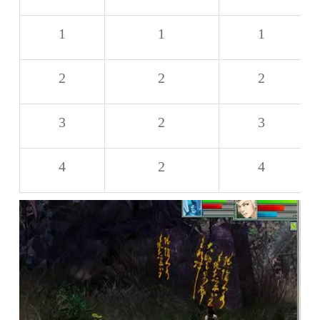
1
1
1
2
2
2
3
2
3
4
2
4