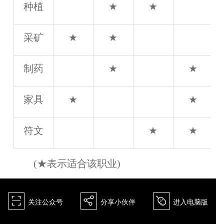
种植
★
★
采矿
★
★
制药
★
★
家具
★
★
符文
★
★
(★表示适合该职业)
򰀁
򰀂
򰀄
关注公众号
分享小伙伴
进入电脑版