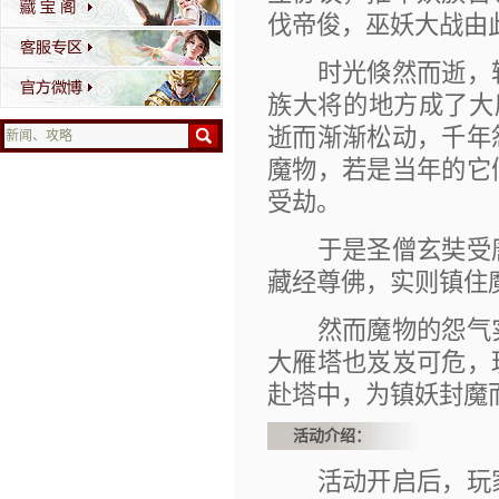
伐帝俊，巫妖大战由
时光倏然而逝，转
族大将的地方成了大
逝而渐渐松动，千年
魔物，若是当年的它
受劫。
于是圣僧玄奘受唐
藏经尊佛，实则镇住
然而魔物的怨气实
大雁塔也岌岌可危，
赴塔中，为镇妖封魔
活动介绍：
活动开启后，玩家