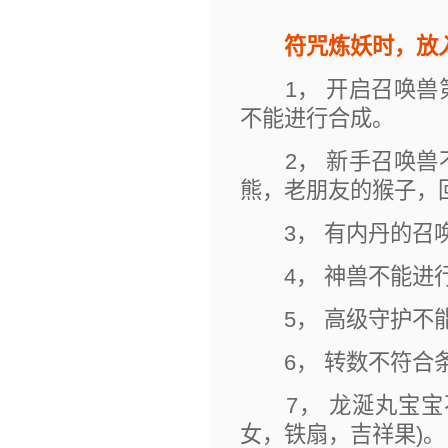
符咒炼妖时，放
1， 开启召唤兽
不能进行合成。
2， 新手召唤兽
熊，老朋友的猴子，
3， 有内丹的召
4， 神兽不能进
5， 高级守护不
6， 转数不符合条
7， 龙涎丸宝宝
女，铁扇，吉祥果)。