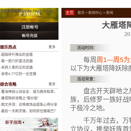
页面需要新版Adobe Flash Player.
首页
> 新闻中心 > 新闻
大雁塔
20
娱乐热点
更多
活动时间：
·超级碎片换出的金箍
每周
周1―周5
·看一把六阶雷法武器
以下为大雁塔降妖除
·未转人拿的五阶武器
·亲密4.77亿的一念圣猿
活动背景：
综合攻略
更多
盘古开天辟地之后
·覆海神技以诗会友：或为救命稻草，
族，后修罗一族好战
或为绝杀神器
·雁塔除妖攻略之“蛋炒饭”
·图文并茂：召唤兽饰品提炼心得分享
于极冷之地。
·最后一天刷灵猴，如何抓住猴尾巴？
千万年过去，万物
立协议，推举妖族首