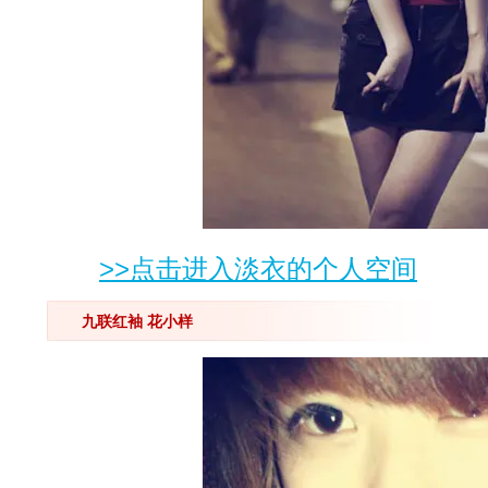
>>点击进入淡衣的个人空间
九联红袖 花小样