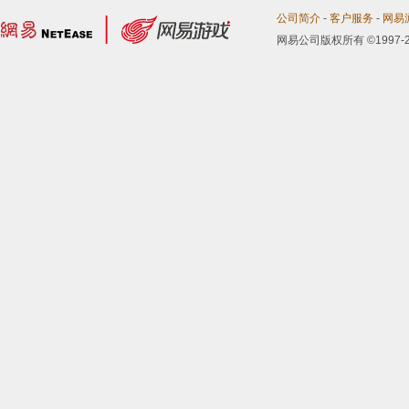
公司简介
-
客户服务
-
网易
网易公司版权所有 ©1997-2