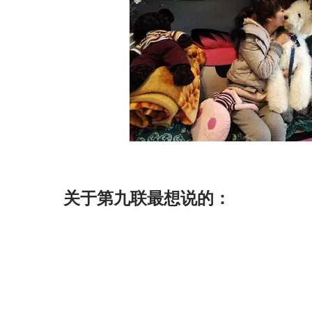
关于第九联最想说的：