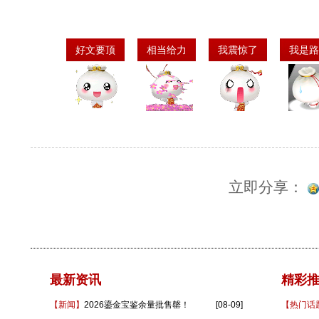
好文要顶
相当给力
我震惊了
我是路
立即分享：
最新资讯
精彩
【新闻】
2026鎏金宝鉴余量批售罄！
[08-09]
【热门话