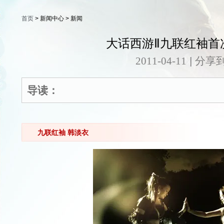
首页
> 新闻中心 > 新闻
大话西游Ⅱ九联红袖首
|
分享到
2011-04-11
导读：
九联红袖 韩淡衣