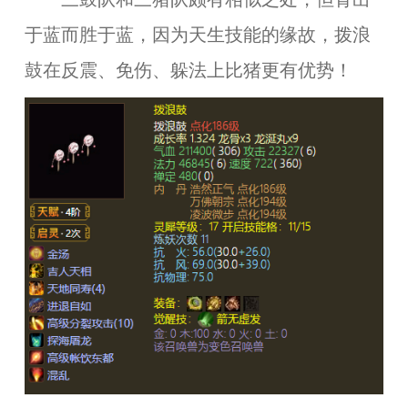
于蓝而胜于蓝，因为天生技能的缘故，拨浪
鼓在反震、免伤、躲法上比猪更有优势！