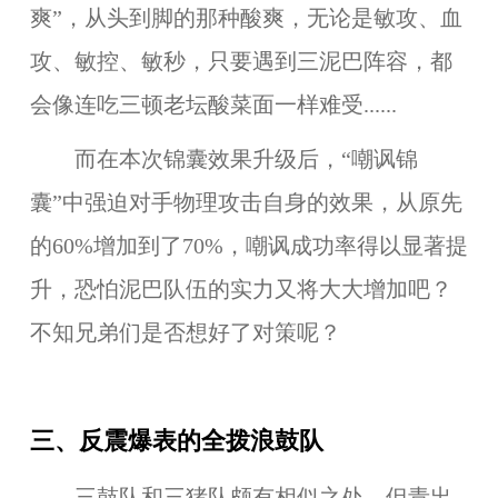
爽”，从头到脚的那种酸爽，无论是敏攻、血
攻、敏控、敏秒，只要遇到三泥巴阵容，都
会像连吃三顿老坛酸菜面一样难受......
而在本次锦囊效果升级后，“嘲讽锦
囊”中强迫对手物理攻击自身的效果，从原先
的60%增加到了70%，嘲讽成功率得以显著提
升，恐怕泥巴队伍的实力又将大大增加吧？
不知兄弟们是否想好了对策呢？
三、反震爆表的全拨浪鼓队
三鼓队和三猪队颇有相似之处，但青出