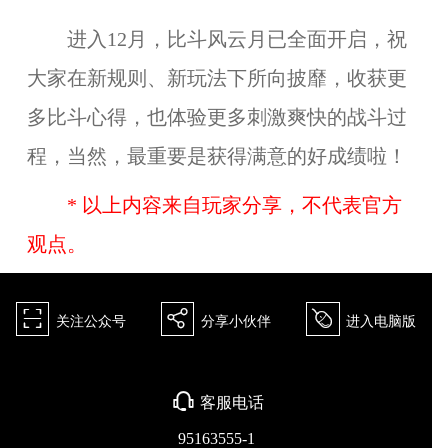
进入12月，比斗风云月已全面开启，祝
大家在新规则、新玩法下所向披靡，收获更
多比斗心得，也体验更多刺激爽快的战斗过
程，当然，最重要是获得满意的好成绩啦！
* 以上内容来自玩家分享，不代表官方
观点。
򰀁
򰀂
򰀄
关注公众号
分享小伙伴
进入电脑版
򰀃
客服电话
95163555-1