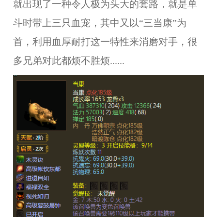
就出现了一种令人极为头大的套路，就是单
斗时带上三只血宠，其中又以“三当康”为
首，利用血厚耐打这一特性来消磨对手，很
多兄弟对此都烦不胜烦......