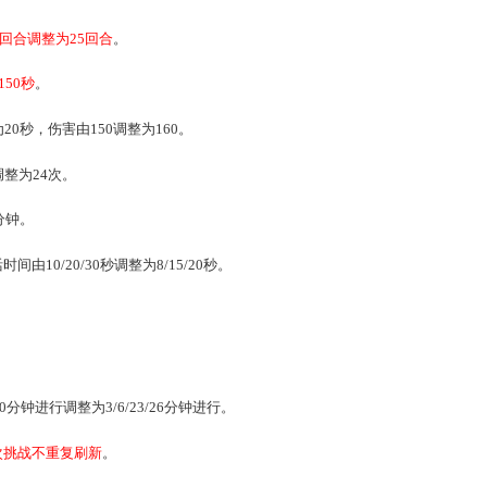
为
20
：0
0-20
：4
5
，第二场的时间为
21
：0
0-21
：4
5
。
一场19：30-20：00调整为19：50-20：00，第二场由原来的
大回合数由3
0
回合调整为2
5
回合
。
1
80
秒调整为1
50
秒
。
5秒调整为20秒，伤害由150调整为160。
数由25次调整为24次。
钟调整为37分钟。
员复活时间由10/20/30秒调整为8/15/20秒。