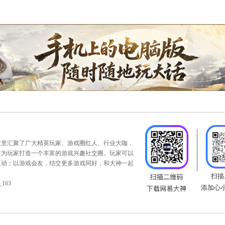
队伍，
复活时间将缩短3
0
秒
。
灵座中
概率免疫朱雀塔、玄武塔效果不生效问题
。
少效果由7秒调整为6秒。
害将根据双方战场总人数浮动，人数越少伤害越高。
医。