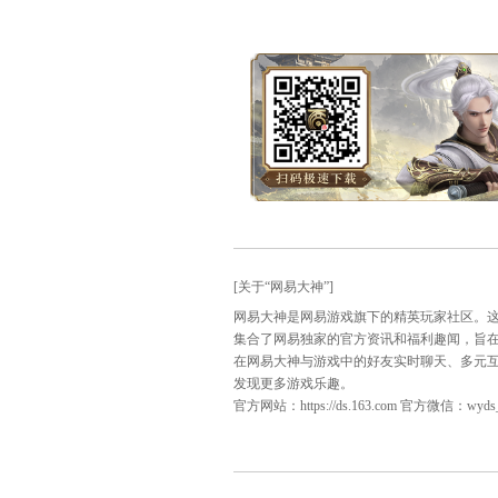
其他调整：
1、被朱雀塔命中灼烧的
2、修复朱雀灵座、玄武
3、青龙灵座中受伤时间减
4、总攻期间攻击镇帮旗伤
5、双方营地增加超级巫