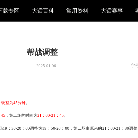
下载专区
大话百科
常用资料
大话赛事
帮战调整
2025-01-06
新闻
> 资讯
原来的
60
分钟调整为4
5
分钟
。