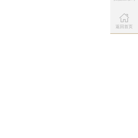
微信公众
扫描左侧二维
返回首页