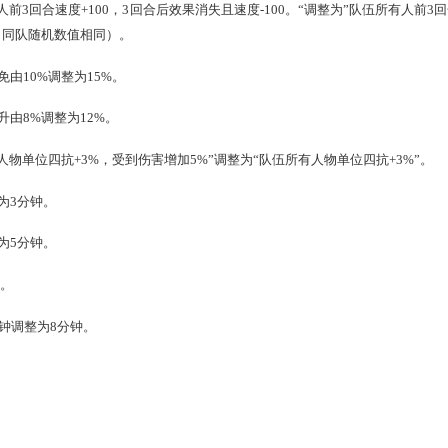
20/30/40分钟进行调整为3/6/23/26分钟进行。
整为
每场四次挑战不重复刷新
。
队伍所有人前3回合速度+100，3回合后效果消失且速度-100。
失且速度-100“（同队随机数值相同）。
合伤害减免由10%调整为15%。
回合伤害提升由8%调整为12%。
队伍所有人物单位四抗+3%，受到伤害增加5%”调整为“队伍所
4分钟调整为3分钟。