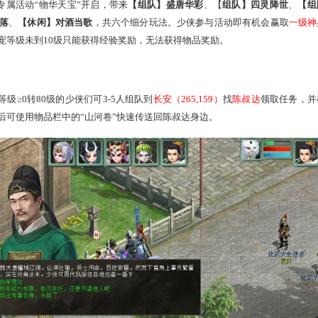
 六大玩法等你体验
3:59
，新服专属活动“物华天宝”开启，带来
【组队】盛唐华彩
单人】众星摇落
、
【休闲】对酒当歌
，共六个细分玩法。少侠参
好礼，若时间宠等级未到10级只能获得经验奖励，无法获得物品奖
23:59
，人物等级≥0转80级的少侠们可3-5人组队到
长安（265,15
作，完成任务后可使用物品栏中的“山河卷”快速传送回陈叔达身边