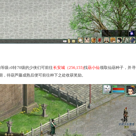
 23:59
，人物等级≥0转90级的少侠们可五人组队前往
皇宫（152，
获得经验、物品奖励。凌云秘库共有9层，4月5日开启1~3层，