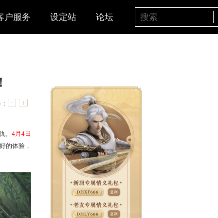
客户服务
设定站
论坛
明日开启预约！
字号：
诚
邀少侠共闯江湖，快意恩仇。
4月4日
式开启。为了给少侠带来更好的体验，