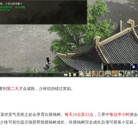
 23:59
，人物等级≥0转70级的少侠们可前往
长安城（256,155)
找
葫芦藤至成长期，待葫芦藤成熟后便可前往种下之处收获奖励。