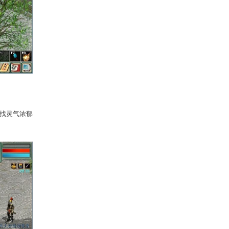
18）
寻找
秘境使者
，进入秘库寻找机
之后每天会再开启新的一层，4月11日