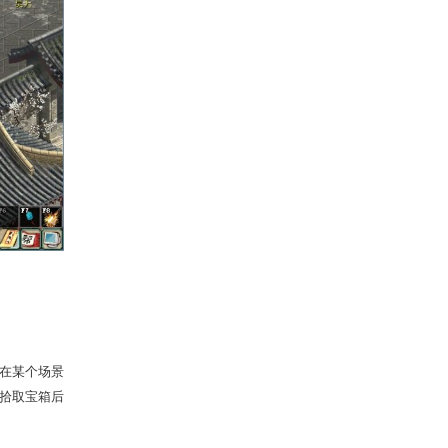
葫小仙
领取仙葫种子，并寻找灵气浓郁