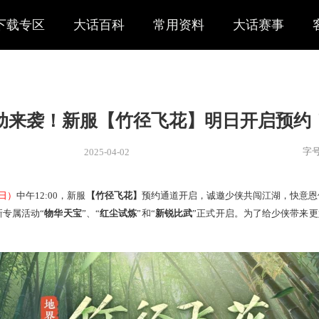
下载专区
大话百科
常用资料
大话赛事
专属活动来袭！新服【竹径飞花】
2025-04-02
新闻
> 资讯
。明日
（4月3日）
中午12:00，新服
【竹径飞花】
预约通道开启，
】
携三大全新专属活动“
物华天宝
”、“
红尘试炼
”和“
新锐比武
”正
4月8日
结束！