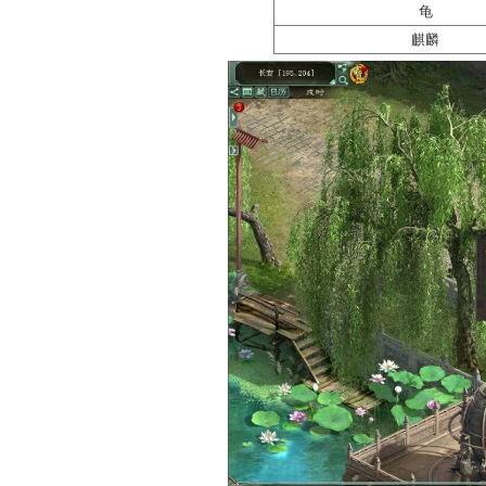
注意，
该任务每10次为
均可获得物品奖励，11-20
【组队】四灵降世
4月5日 12:00
至
4月6日 
品奖励。