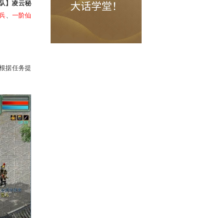
、【
组队】四灵降世
、
【组队】凌云秘
与活动即有机会赢取
一级神兵
、
一阶仙
励。
9）
找
陈叔达
领取任务，并根据任务提
。