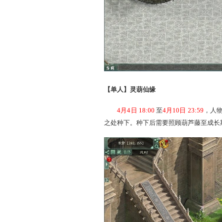
【组队】凌云秘库
4月5日 1
8
:00
至
4月
11
日
缘，首次通过各层阵法挑战可
开启至第9层。