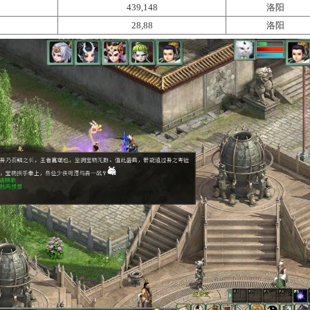
一轮，每日前20次将获得双倍经验，20次后仅能获得正常经验，1
次偶数次获得物品奖励
，
队长每带队完成10次任务时将额外获得一
23:59
，人物等级≥0转80级的少侠们可五人组队前往挑战四灵圣
NPC名称
坐标
龙
195,204
凤
253,17
龟
439,148
麒麟
28,88