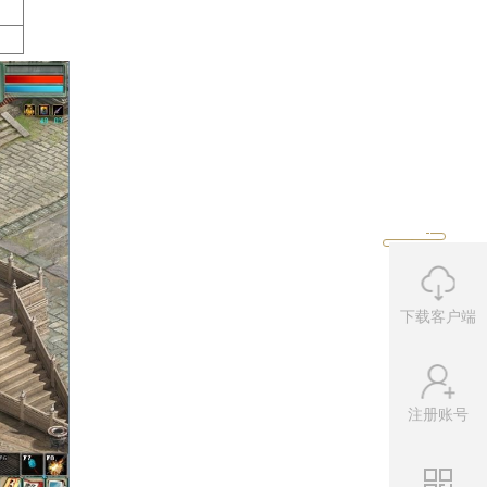
00次后无经验奖励。每日前10次每次
次物品奖励
。
兽，每日首次成功挑战可获得经验和物
场景
下载客户端
长安
长安
洛阳
注册账号
洛阳