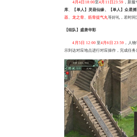
专属活动“物华天宝”
4月4日18:00
至
4月11日2
库
、
【单人】灵葫仙缘、【
器
、
龙之骨
、
筋骨提气丸
等
【组队】盛唐华彩
4月5日 12:00
至
4月6日 
示到达对应地点进行对应操