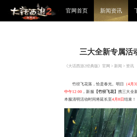
官网首页
新闻资讯
三大全新
《大话西游2经典版》官网
>
竹径飞花落，恰是春光
中午12:00
，新服
【竹径飞花
本服清明活动时间将延长至