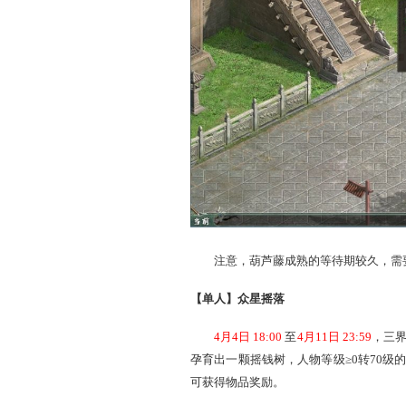
【单人】灵葫仙缘
4月
4
日 1
8
:00
至
4月
10
日
之处种下。种下后需要照顾