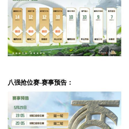
八强抢位赛-赛事预告：