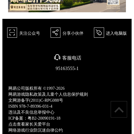
򰀁
򰀂
򰀄
关注公众号
分享小伙伴
进入电脑版
򰀃
客服电话
95163555-1
网易公司版权所有 ©1997-2026
网易游戏隐私政策及儿童个人信息保护规则
文网游备字(2011)C-RPG088号
ISBN 978-7-89396-031-4
违法及不良信息举报中心
ICP备案：粤B2-20090191-18
点击查看家长关爱平台
网络游戏行业防沉迷自律公约