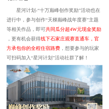
星河计划-“十万巅峰创作奖励”活动也在
进行中，参与创作“天梯巅峰战年度赛”主题
等相关作品，即可
共同瓜分
超4W
元
现金
奖励
，更有机会获得
线下
石家庄
观赛直通车，官
方承包你的全程住宿路费
，想要参与的玩家
可扫码加入“星河计划”活动社群了解！