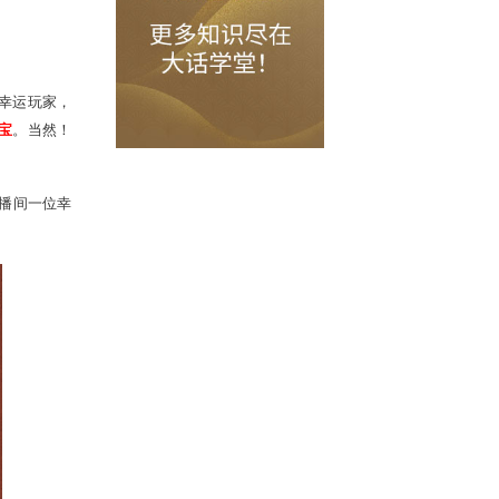
直播中，开发组将继续抽取幸运玩家，
手操作为玩家
开神兵、挖超宝
。当然！
“
云楼栖弦
”
！
更将抽取直播间一位幸