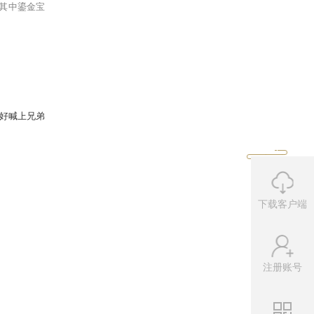
与弹幕互动
，就将有机会被选中获得上
下载客户端
的资格。未满足条件的角色无法参与，
折算成等值寄售点数送出，其中鎏金宝
注册账号