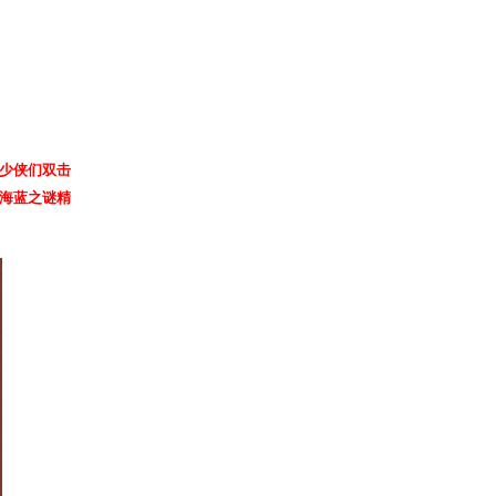
“实现心愿”，开发组将在直播间送出
数！
，进入左上角玩法界面，首次参与即可立
中奖率的关键秘诀，届时大家一定要记