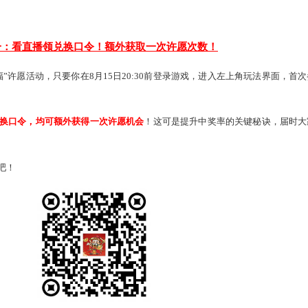
池 直播间心愿加码
仙官赐福”，将在8月15日晚20:45开奖，届时大伙一定
要记得提前
，与大家共同见证这
接近20分钟的福利狂欢
，揭晓这
总价值1219
只是氛围组吗？当然不止于此！