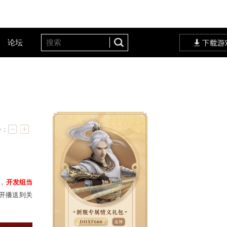
客户服务
设定站
论坛
:30开启
字号：
吗？
江湖欢庆之际，据可靠消息，
开发组当