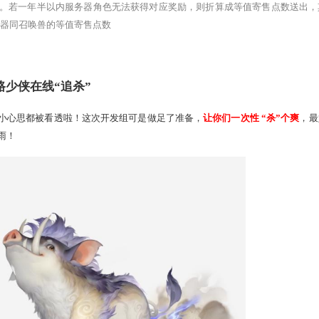
1
9:30
准时锁定【网易大话西游2】抖音官方直播间，
第一时间参
播哦！
账号角色大于80级且时间宠大于10级，才能获得策划上号送福利
卡的等值现金。若一年半以内服务器角色无法获得对应奖励，则
.5年以上服务器同召唤兽的等值寄售点数