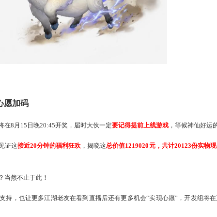
了 诚邀各路少侠在线“追杀”
家，你们的小心思都被看透啦！这次开发组可是做足了准备，
让
务器限时红包雨！