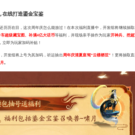
包继续送礼 在线打造鎏金宝鉴
大出血”的场景还历历在目，这次周年庆怎么能放过！在本次福利
的
神兵X
3
、一车超级藏宝图、补满4亿大话币
等福利，
并现场亲
“脸黑”翻车，立即为玩家加码补贴！
被抽中的玩家，开发组将上号为其加码，祈运抽出
周年庆清夏座驾
宝鉴召唤兽-啸月
。