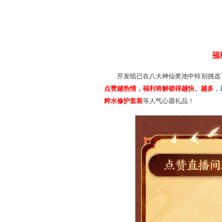
为了回馈各位少侠长期
以下两大额外福利！
不管少侠在此之前是否参
即获得一次许愿机会！
而所有玩家
输入直播间
得准时锁定直播，获取专属
还没参与许愿的少侠，