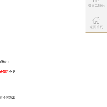
扫描二维码
微信公众
你们一次性 “杀”个爽
，最好喊上兄弟
扫描左侧二维
返回首页