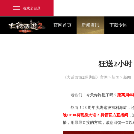
游戏全目录
官网首页
新闻资讯
狂送
网易游戏
游戏爱好者
《大话西游2经典版》官网
>
我的足迹：
大话2经典版
老铁们！今天你许愿了
然而！23 周年庆典这波