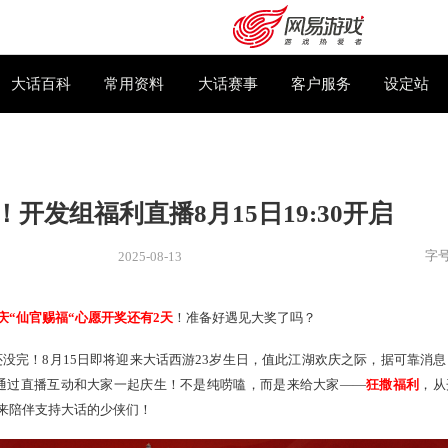
下载专区
大话百科
常用资料
大话赛事
2小时！开发组福利直播8月15日19
2025-08-13
新闻
> 新闻
吗？
距离周年庆“仙官赐福“心愿开奖还有
2
天
！准备好遇见大奖了
购卡充值
客服中心
福利海啸，还没完！8月15日即将迎来大话西游23岁生日，值此