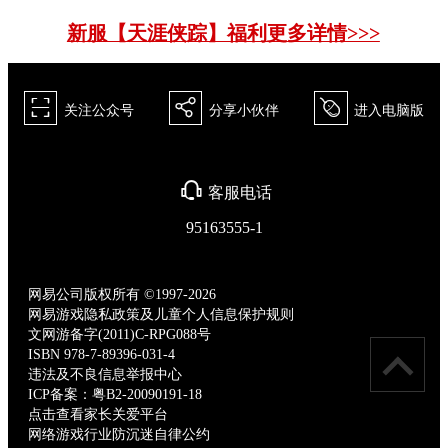
新服【天涯侠踪】福利更多详情>>>
򰀁
򰀂
򰀄
关注公众号
分享小伙伴
进入电脑版
򰀃
客服电话
95163555-1
网易公司版权所有 ©1997-2026
网易游戏隐私政策及儿童个人信息保护规则
文网游备字(2011)C-RPG088号
ISBN 978-7-89396-031-4
违法及不良信息举报中心
ICP备案：粤B2-20090191-18
点击查看家长关爱平台
网络游戏行业防沉迷自律公约