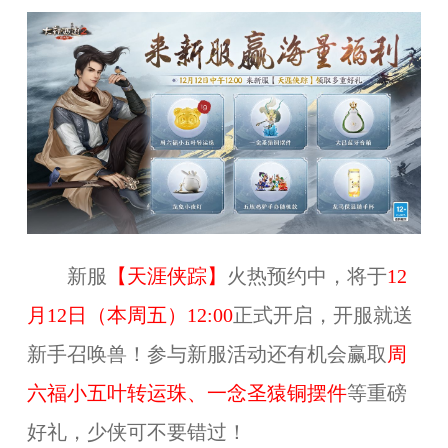
新服
【天涯侠踪】
火热预约中，将于
12
月12日（本周五）12:00
正式开启，开服就送
新手召唤兽！参与新服活动还有机会赢取
周
六福小五叶转运珠、一念圣猿铜摆件
等重磅
好礼，少侠可不要错过！