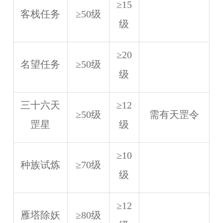
≥15
客栈任务
≥50级
级
≥20
名望任务
≥50级
级
三十六天
≥12
≥50级
需有天罡令
罡星
级
≥10
种族试炼
≥70级
级
≥12
雁塔除妖
≥80级