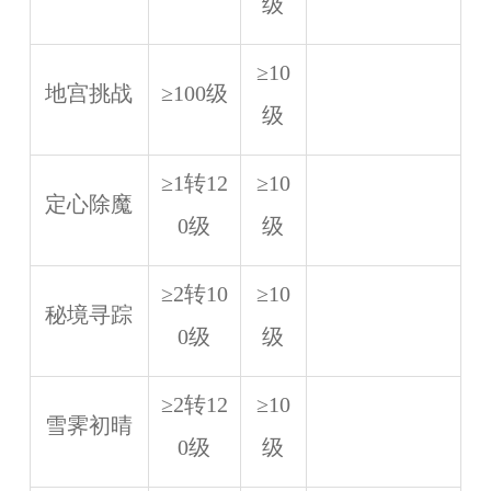
级
≥10
地宫挑战
≥100级
级
≥1转12
≥10
定心除魔
0级
级
≥2转10
≥10
秘境寻踪
0级
级
≥2转12
≥10
雪霁初晴
0级
级