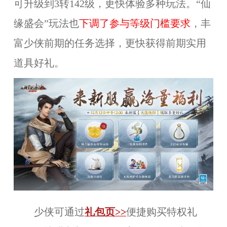
可升级到3转142级，更快体验多种玩法。“仙
缘盛会”玩法也
下调了参与等级门槛要求
，丰
富少侠前期的任务选择，更快获得前期实用
道具好礼。
少侠可通过
礼包页
>>
便捷购买特权礼