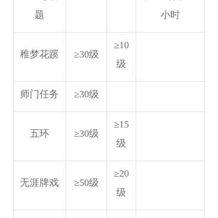
题
小时
≥10
稚梦花蹊
≥30级
级
师门任务
≥30级
≥15
五环
≥30级
级
≥20
无涯牌戏
≥50级
级