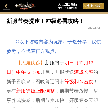
新服节奏提速！冲级必看攻略！
2025-12-11
∷
以下攻略内容为玩家
叶子煜
分享，仅供
参考，不代表官方观点。
【天涯侠踪】
新服将于
明日（12月12
日）中午12：00
开启，开服就送
满成长率
的
新手召唤兽，召唤兽还附带
等级和亲密度
！
更有
新服等级上限调整
，前期节奏放慢，尽
享养成快感；后期节奏加快，开服第33天即