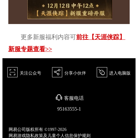
更多新服福利内容可
前往【天涯侠踪】
新服专题查看>>
򰀁
򰀂
򰀄
关注公众号
分享小伙伴
进入电脑版
򰀃
客服电话
95163555-1
网易公司版权所有 ©1997-2026
网易游戏隐私政策及儿童个人信息保护规则