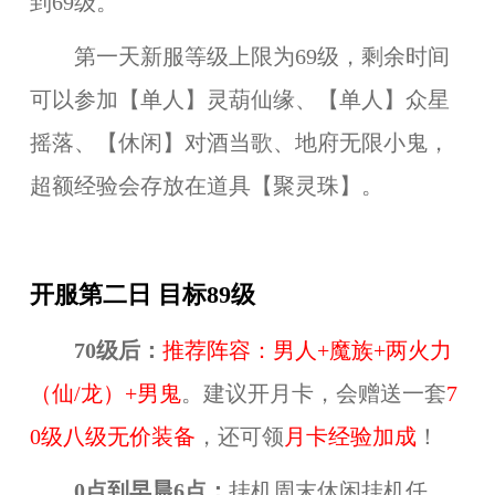
到69级。
第一天新服等级上限为69级，剩余时间
可以参加【单人】灵葫仙缘、【单人】众星
摇落、【休闲】对酒当歌、地府无限小鬼，
超额经验会存放在道具【聚灵珠】。
开服第二日 目标89级
70级后：
推荐阵容：男人+魔族+两火力
（仙/龙）+男鬼
。建议开月卡，会赠送一套
7
0级八级无价装备
，还可领
月卡经验加成
！
0点到早晨6点：
挂机周末休闲挂机任