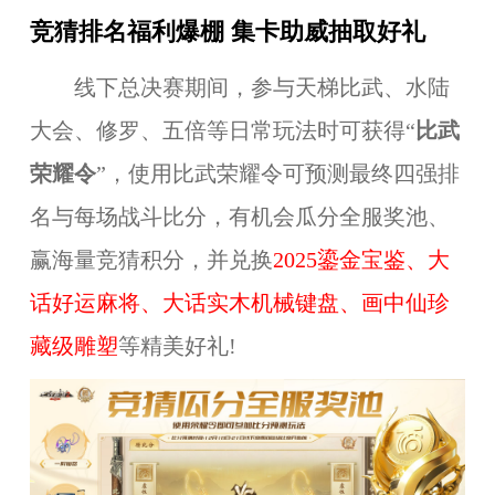
竞猜排名福利爆棚 集卡助威抽取好礼
线下总决赛期间，参与天梯比武、水陆
大会、修罗、五倍等日常玩法时可获得“
比武
荣耀令
”，使用比武荣耀令可预测最终四强排
名与每场战斗比分，有机会瓜分全服奖池、
赢海量竞猜积分，并兑换
2025鎏金宝鉴、大
话好运麻将、大话实木机械键盘、画中仙珍
藏级雕塑
等精美好礼!