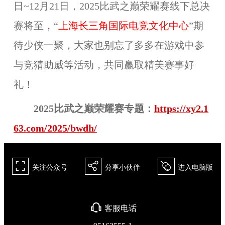
日~12月21日，2025比武之巅荣耀赛线下总决
赛将至，“
上海长三角国际电竞文化中心
”期
待少侠一聚，大家也别忘了多多在游戏中参
与竞猜助威等活动，共同赢取精美赛事好
礼！
2025比武之巅荣耀赛专题：
https://xy2.1
63.com/2025/bwdh/
򰀁
򰀂
򰀄
关注公众号
分享小伙伴
进入电脑版
򰀃
客服电话