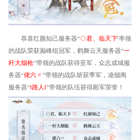
恭喜红颜知己服务器“
◇君、临天下
”率领
的战队荣获巅峰组冠军，鹤舞云天服务器“
一
杆大烟枪
”带领的战队获得亚军，众志成城服
务器“
佬六〃
”带领的战队斩获季军，凌烟阁
服务器“
‖路人‖
”带领的队伍获得殿军荣誉！