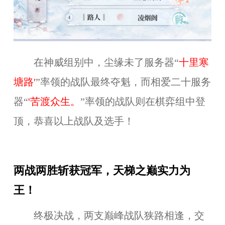
在神威组别中，尘缘未了服务器“
十里寒
塘路′
”率领的战队最终夺魁，而相爱二十服务
器“
'苦渡众生。
”率领的战队则在棋弈组中登
顶，恭喜以上战队及选手！
两战两胜斩获冠军，天梯之巅实力为
王！
终极决战，两支巅峰战队狭路相逢，交