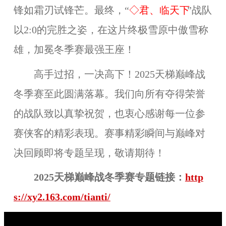
锋如霜刃试锋芒。最终，“
◇君、临天下
”战队
以2:0的完胜之姿，在这片终极雪原中傲雪称
雄，加冕冬季赛最强王座！
高手过招，一决高下！2025天梯巅峰战
冬季赛至此圆满落幕。我们向所有夺得荣誉
的战队致以真挚祝贺，也衷心感谢每一位参
赛侠客的精彩表现。赛事精彩瞬间与巅峰对
决回顾即将专题呈现，敬请期待！
2025天梯巅峰战冬季赛专题链接：
http
s://xy2.163.com/tianti/