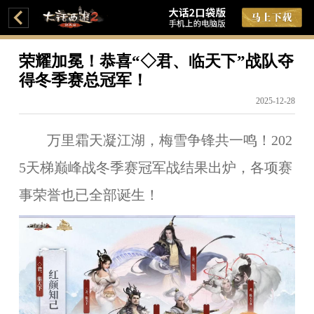
荣耀加冕！恭喜“◇君、临天下”战队夺
得冬季赛总冠军！
2025-12-28
万里霜天凝江湖，梅雪争锋共一鸣！202
5天梯巅峰战冬季赛冠军战结果出炉，各项赛
事荣誉也已全部诞生！