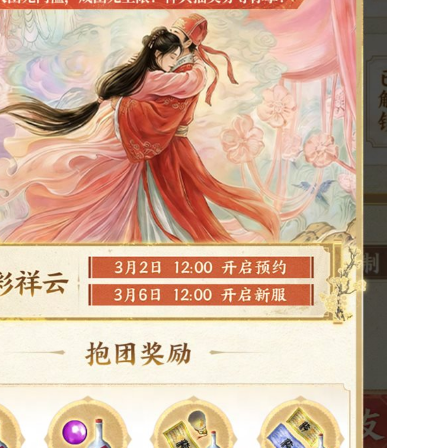
https://xy2.163.com/h5/20251219/xfbt/
，“恭喜发财”团当前已抱团1168+人，进团直接拿满奖励，开
丝滑入团。