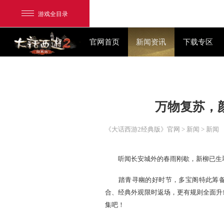
游戏全目录
官网首页
新闻资讯
万物
网易游戏
游戏爱好者
《大话西游2经典版》官网
>
我的足迹：
大话2经典版
听闻长安城外的春雨刚歇
踏青寻幽的好时节，多宝