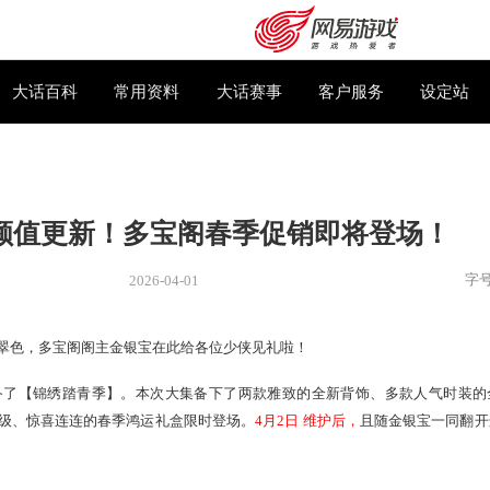
下载专区
大话百科
常用资料
大话赛事
复苏，颜值更新！多宝阁春季促销
2026-04-01
新闻
> 新闻
，新柳已生翠色，多宝阁阁主金银宝在此给各位少侠见礼啦！
购卡充值
客服中心
阁特此筹备了【锦绣踏青季】。本次大集备下了两款雅致的全