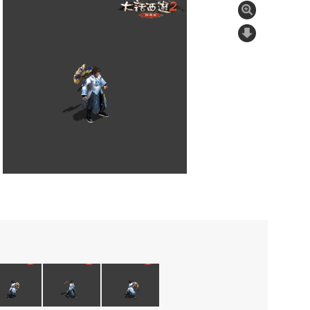
1
/
4
流。灿金底色之上，宝蓝色的“大话”二字狂草入墨，遒劲非凡
脱不羁，气度卓绝。