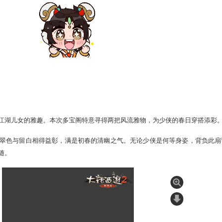
有规则全面升级、惊喜连连的春季鸿运礼盒限时登场。
4月2日 维
缀春光
最能彰显江湖儿女的雅趣。本次多宝阁特意寻得两把风流雅物
墨晕染出的翠色与留白相得益彰，满是初春的清幽之气。无论少