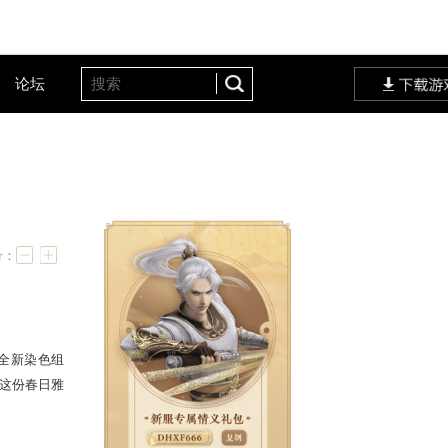
客户服务
设定站
论坛
即将登场！
字号：
新背饰、多款人气时装的全新染色组