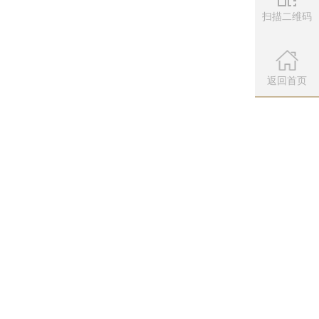
扫描二维码
新增灵彩染方案，细节之处更显匠心
微信公众
扫描左侧二维
返回首页
粉、绿与冷艳的黑、金，修身的剪裁
持下，更显傲骨英姿。