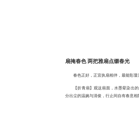
合、经典外观限时返场，更
集吧！
扇掩春色 两把雅扇点
春色正好，正宜执扇相伴，
【折青扇】观这扇面，水