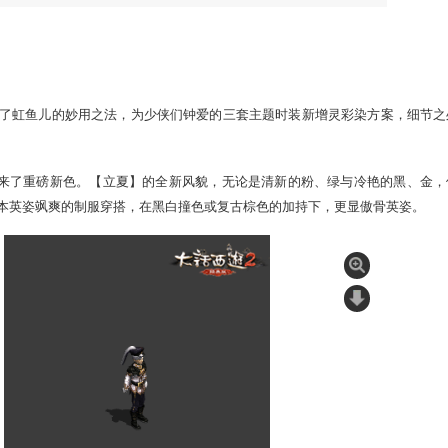
1
/
4
焕新颜