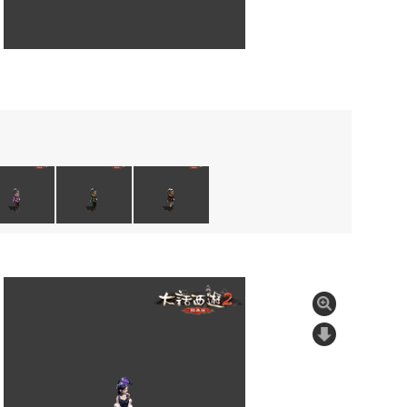
采采研制出了虹鱼儿的妙用之法，为少侠们钟爱的三套主题时装
经典搭配迎来了重磅新色。【立夏】的全新风貌，无论是清新的
金戈】这套原本英姿飒爽的制服穿搭，在黑白撞色或复古棕色的加