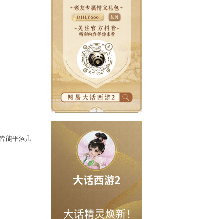
护后，
且随金银宝一同翻开这份春日雅
，为少侠的春日穿搭添彩。
侠是何等身姿，背负此扇皆能平添几