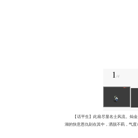
分出尘的温婉与清俊，行止