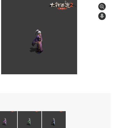
1
/
4