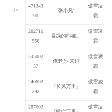
471343
傲雪凌
17
张小凡′
90
霜
282710
傲雪凌
暴躁的熊猫。
558
霜
535002
傲雪凌
俺老孙·来也
57
霜
240692
傲雪凌
『长风万里』
292
霜
287602
傲雪凌
『晴空万里』