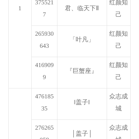
375521
红颜知
1
君、临天下Ⅱ
7
己
265930
红颜知
「叶凡」
643
己
416909
红颜知
『巨蟹座』
9
己
476185
众志成
‖盖子‖
35
城
276265
众志成
│盖子│