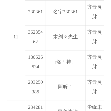
齐云灵
230361
名字230361
脉
362354
齐云灵
11
木剑々先生
62
脉
180626
齐云灵
ε洛丶神。
534
脉
203250
齐云灵
阿昕＂
385
脉
234281
尘缘未