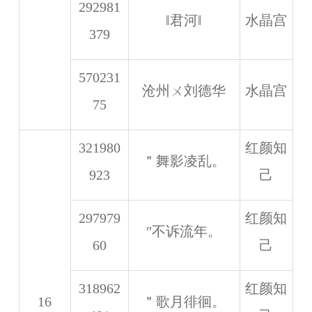
292981
‖君河‖
水晶宫
379
570231
沧州ㄨ刘德华
水晶宫
75
321980
红颜知
＂舞影凌乱。
923
己
297979
红颜知
″不诉流年。
60
己
318962
红颜知
16
＂歌月徘徊。