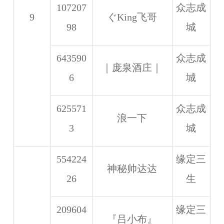
107207
众志成
9
ぐKing飞哥
98
城
643590
众志成
｜庞泉酒庄｜
6
城
625571
众志成
浪一下
3
城
554224
缘定三
神秘帅达达
26
生
209604
缘定三
『吕小布』