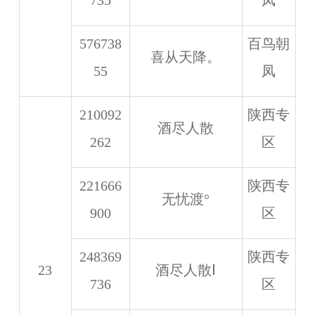
735
凤
576738
百鸟朝
喜从天降。
55
凤
210092
陕西专
酒尽人散
262
区
221666
陕西专
无忧渡°
900
区
248369
陕西专
23
酒尽人散Ⅰ
736
区