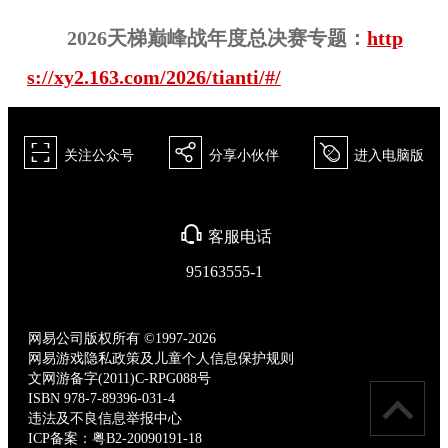
202
6
天梯巅峰战年度总决赛专题：
http
s://xy2.163.com/2026/tianti/#/
򰀁
򰀂
򰀄
关注公众号
分享小伙伴
进入电脑版
򰀃
客服电话
95163555-1
网易公司版权所有 ©1997-2026
网易游戏隐私政策及儿童个人信息保护规则
文网游备字(2011)C-RPG088号
ISBN 978-7-89396-031-4
违法及不良信息举报中心
ICP备案：粤B2-20090191-18