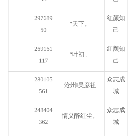
297689
红颜知
″天下。
50
己
269161
红颜知
″叶初。
117
己
280105
众志成
沧州‖吴彦祖
561
城
248404
众志成
情义醉红尘。
362
城