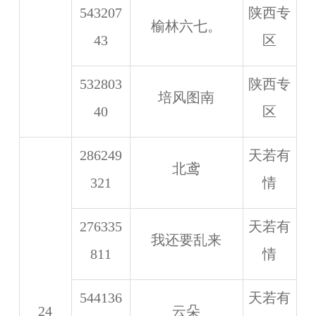
543207
陕西专
榆林六七。
43
区
532803
陕西专
培风图南
40
区
286249
天若有
北鸢
321
情
276335
天若有
我还要乱来
811
情
544136
天若有
24
云朵