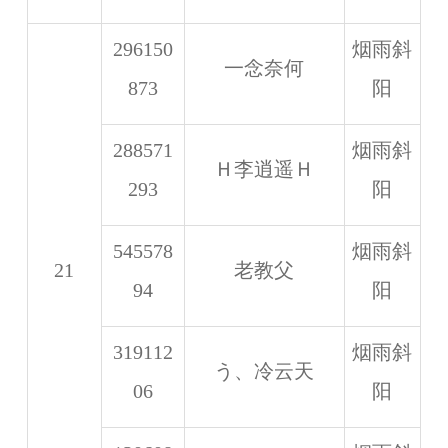
296150
烟雨斜
一念奈何
873
阳
288571
烟雨斜
Ｈ李逍遥Ｈ
293
阳
545578
烟雨斜
21
老教父
94
阳
319112
烟雨斜
う、冷云天
06
阳