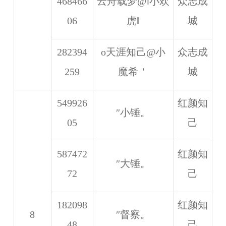
468466
云舟载梦@‖小欢
众志成
06
虎‖
城
282394
o天涯知己@小
众志成
259
魔希＇
城
549926
红颜知
″小锤。
05
己
587472
红颜知
″大锤。
72
己
182098
红颜知
8
″督察。
48
己