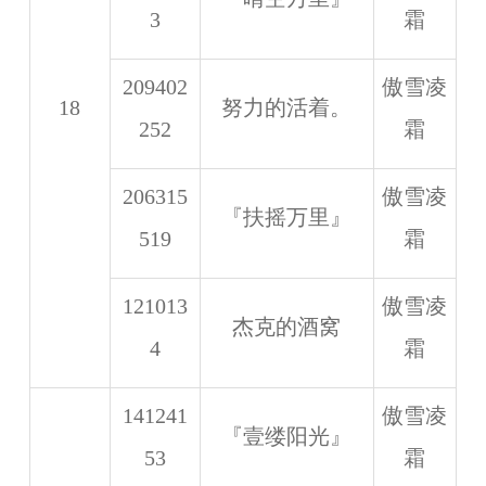
3
霜
209402
傲雪凌
18
努力的活着。
252
霜
206315
傲雪凌
『扶摇万里』
519
霜
121013
傲雪凌
杰克的酒窝
4
霜
141241
傲雪凌
『壹缕阳光』
53
霜