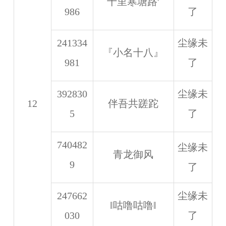
十里寒塘路′
986
了
241334
尘缘未
『小名十八』
981
了
392830
尘缘未
12
伴吾共蹉跎
5
了
740482
尘缘未
青龙御风
9
了
247662
尘缘未
‖咕噜咕噜‖
030
了