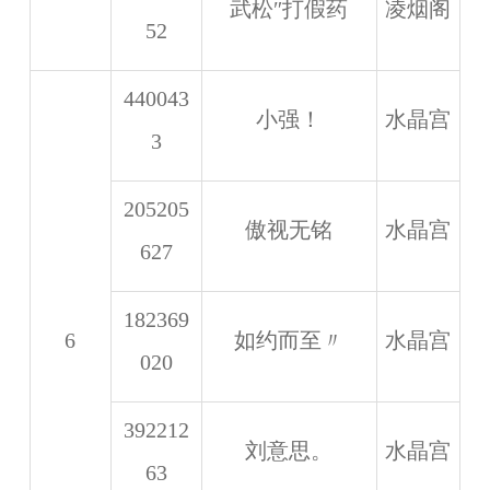
武松″打假药
凌烟阁
52
440043
小强！
水晶宫
3
205205
傲视无铭
水晶宫
627
182369
6
如约而至〃
水晶宫
020
392212
刘意思。
水晶宫
63