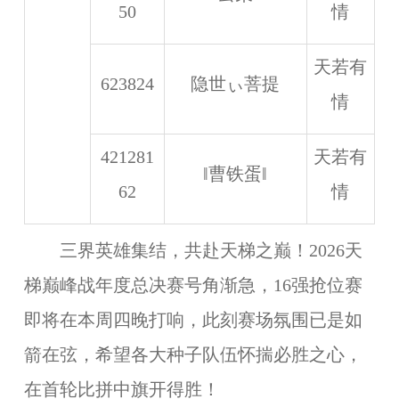
50
情
天若有
623824
隐世ぃ菩提
情
421281
天若有
‖曹铁蛋‖
62
情
三界英雄集结，共赴天梯之巅！2026天
梯巅峰战年度总决赛号角渐急，16强抢位赛
即将在本周四晚打响，此刻赛场氛围已是如
箭在弦，希望各大种子队伍怀揣必胜之心，
在首轮比拼中旗开得胜！