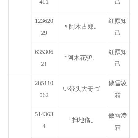
401
己
123620
红颜知
〃阿木古郎。
29
己
635306
红颜知
”阿木花驴。
21
己
285110
傲雪凌
い带头大哥づ
062
霜
514363
傲雪凌
「扫地僧」
4
霜