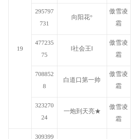
295797
傲雪凌
向阳花°
731
霜
477235
傲雪凌
19
‖社会王‖
75
霜
708852
傲雪凌
白道口第一帅
8
霜
323270
傲雪凌
一炮到天亮★
24
霜
309399