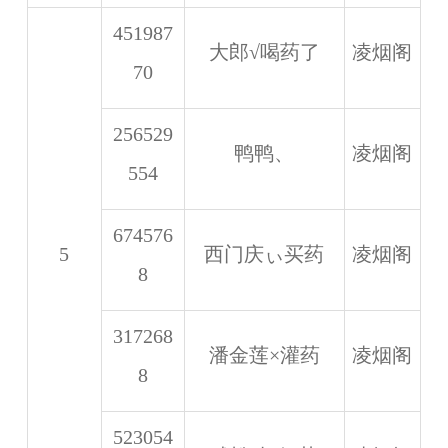
451987
大郎√喝药了
凌烟阁
70
256529
鸭鸭、
凌烟阁
554
674576
5
西门庆ぃ买药
凌烟阁
8
317268
潘金莲×灌药
凌烟阁
8
523054