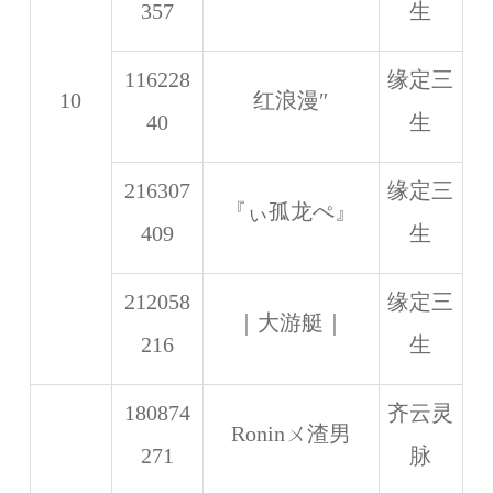
357
生
116228
缘定三
10
红浪漫″
40
生
216307
缘定三
『ぃ孤龙ぺ』
409
生
212058
缘定三
｜大游艇｜
216
生
180874
齐云灵
Roninㄨ渣男
271
脉