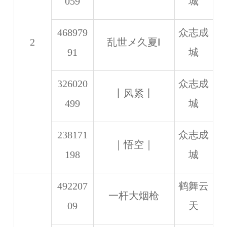
059
城
468979
众志成
2
乱世メ久夏‖
91
城
326020
众志成
丨风紧丨
499
城
238171
众志成
｜悟空｜
198
城
492207
鹤舞云
一杆大烟枪
09
天