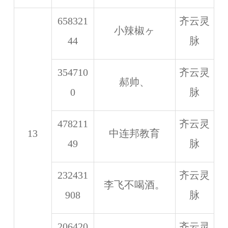
658321
齐云灵
小辣椒ヶ
44
脉
354710
齐云灵
郝帅、
0
脉
478211
齐云灵
13
中连邦教育
49
脉
232431
齐云灵
李飞不喝酒。
908
脉
206420
齐云灵