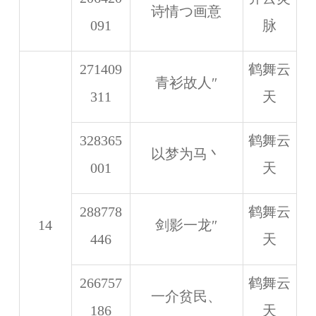
诗情つ画意
091
脉
271409
鹤舞云
青衫故人″
311
天
328365
鹤舞云
以梦为马丶
001
天
288778
鹤舞云
14
剑影一龙″
446
天
266757
鹤舞云
一介贫民、
186
天