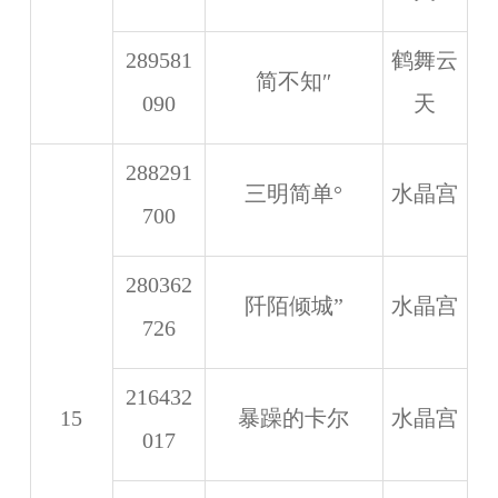
289581
鹤舞云
简不知″
090
天
288291
三明简单°
水晶宫
700
280362
阡陌倾城”
水晶宫
726
216432
15
暴躁的卡尔
水晶宫
017