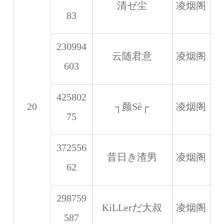
清ゼ尘
凌烟阁
83
230994
云随君意
凌烟阁
603
425802
20
┐颜Sè┌
凌烟阁
75
372556
昔日き渣男
凌烟阁
62
298759
KiLLerだ大叔
凌烟阁
587