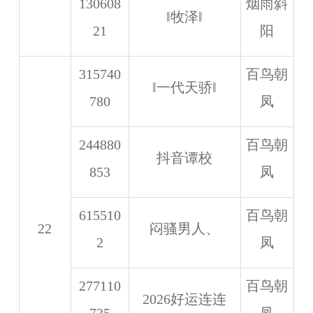
130608
烟雨斜
‖牧泽‖
21
阳
315740
百鸟朝
‖一代天骄‖
780
凤
244880
百鸟朝
抖音谭校
853
凤
615510
百鸟朝
22
闷骚男人、
2
凤
277110
百鸟朝
2026好运连连