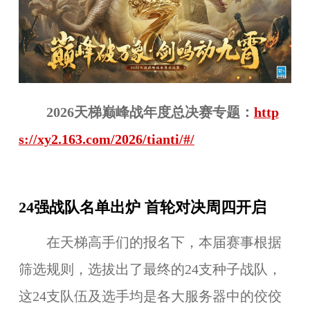
202
6
天梯巅峰战年度总决赛专题：
http
s://xy2.163.com/2026/tianti/#/
24强战队名单出炉 首轮对决周四开启
在天梯高手们的报名下，本届赛事根据
筛选规则，选拔出了最终的24支种子战队，
这24支队伍及选手均是各大服务器中的佼佼