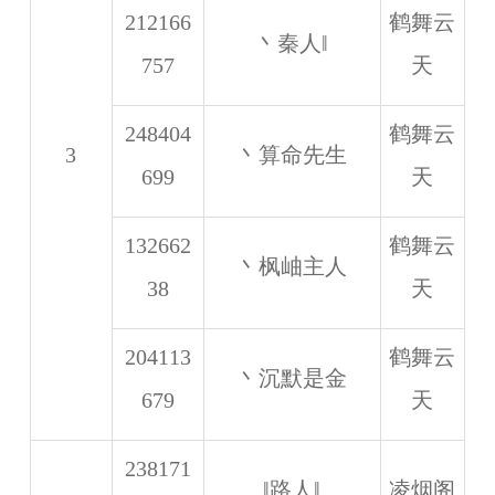
212166
鹤舞云
丶秦人‖
757
天
248404
鹤舞云
3
丶算命先生
699
天
132662
鹤舞云
丶枫岫主人
38
天
204113
鹤舞云
丶沉默是金
679
天
238171
‖路人‖
凌烟阁