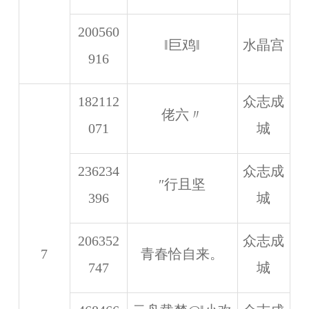
200560
‖巨鸡‖
水晶宫
916
182112
众志成
佬六〃
071
城
236234
众志成
″行且坚
396
城
206352
众志成
7
青春恰自来。
747
城