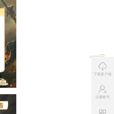
~4月12日期间展开BO1单循环对决，
下载客户端
注册账号