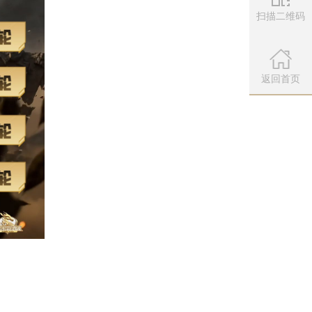
扫描二维码
微信公众
扫描左侧二维
返回首页