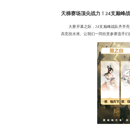
202
6
天梯巅峰战年度总
天梯赛场顶尖战力！2
大赛开幕之际，24支
高竞技水准。让我们一同欣