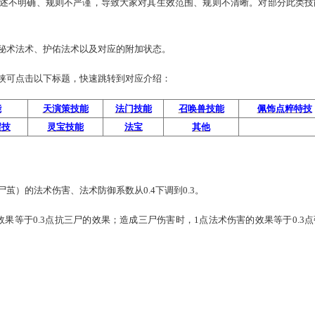
的抗性条目非常繁杂，出于简化和扩展性考虑，将部分增加仙法
变大，但对于原先法术的防御能力基本不变。
一些技能的表述不明确、规则不严谨，导致大家对其生效范围、
技能兼容神巫秘术法术、护佑法术以及对应的附加状态。
细说明，少侠可点击以下标题，快速跳转到对应介绍：
套装技能
天演策技能
法门技能
召唤兽
召唤兽觉醒技
灵宝技能
法宝
其
技能（三尸茧）的法术伤害、法术防御系数从0.4下调到0.3。