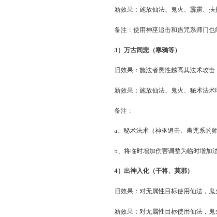
a、各品质数值：把玩4.0%加
→3600
b、调整为法术伤害，所以
c、修改后，对仙法鬼火而
2）玄妙神通（霄汉等）
旧效果：法术攻击（仙法,
新效果：施放仙法、鬼火
备注：使用神巫追击和蛊
3）万古同悲（寒鸦等）
旧效果：施法者灵性越高其