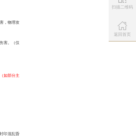
扫描二维码
微信公众
致死多个目标时几率叠加。
扫描左侧二维
返回首页
几率破除一个单位的隐身状态，致死
术，致死多个目标时几率叠加，每回
几率再释放一次同类型的3阶法术，