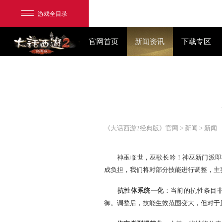
游戏全目录
官网首页
新闻资讯
网易游戏
游戏爱好者
《大话西游2经典版》官网
>
我的足迹：
大话2经典版
神巫临世，巫歌长吟！神
成负担，我们将对部分技能