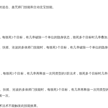
、秘术法术时，临时提升和灵性相关的法术伤害。
蛊咒系的师门技能和主动玄宝技能）可触发；
临时增加法术伤害属性。这部分仅实现方式调整，具体数值效
莫邪）
用仙法，鬼火，毒，龙法时增加额外无属性伤害。
用仙法，鬼火，毒，龙法，秘术技能时增加额外无属性伤害。
，包括神巫的追击、蛊咒师门技能和主动玄宝技能。
（烛阴、重明）