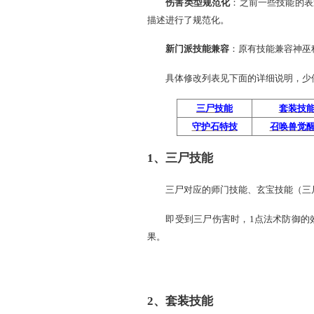
抗性体系
统一化
：当前
御。调整后，技能生效范围
伤害类型
规范化
：之前
描述进行了规范化。
新门派技能
兼容
：原有
具体修改列表见下面的详
三尸技能
守护石特技
1、三尸技能
三尸对应的师门技能、玄宝