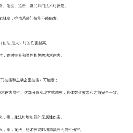
强仙法鬼火→1800法术伤害，贴身5.0%→2250，珍藏6.0%→27
秘术、震慑、三尸、毒、甘霖法术都能从中获益。
言，大多数时候伤害提升，极少情况下伤害下降。
鬼火,龙法）时反隐。
、霹雳、扶摇、沧波、追击、蛊咒师门法术时反隐。
咒系师门也能触发，护佑系师门技能不能触发。
法术攻击（仙法,鬼火）时的伤害越高。