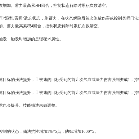
祥瑞）
态，该状态下的目标在释放师门法术前，将再度逐次遭受当回合
。有几率增加1回合。
状态，该状态下的目标在施放师门法术前，将再度逐次遭受当回
1回合。
鬼火、震慑、三尸、毒、秘术（追击、蛊咒）的师门技能，以及
法术命中/法术躲闪、法术伤害/法术防御属性的影响；
击/反击、扶摇、沧波、霹雳、以及明确标注伤害类型为物理伤害
型为法术伤害和物理伤害的地方，均按以上定义。后面不再重复