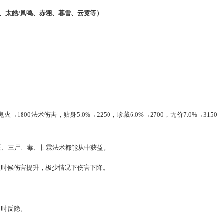
术防御的效果等于0.3点抗三尸的效果；造成三尸伤害时，1点法
鸾、寒鸦/残梦、太皓/凤鸣、赤翎、暮雪、云霓等）
伤”