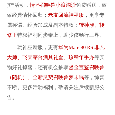
护”活动，
情怀召唤兽小浪淘沙
免费赠送，致
敬经典情怀回归；
老友回流神巫服
，更享专
属称谓、经验加成及副本特权；
转种族
、转
修正
特权福利同步奉上，助少侠畅行三界。
玩神巫新服，更有
华为Mate 80 RS 非凡
大师、飞天茅台酒具礼盒、珍稀年手办
等实
物好礼掉落，还有机会抽取
鎏金宝鉴召唤兽
（随机）、全新灵契召唤兽梦未眠
等，惊喜
不断。更多活动福利，敬请关注后续新服公
告。