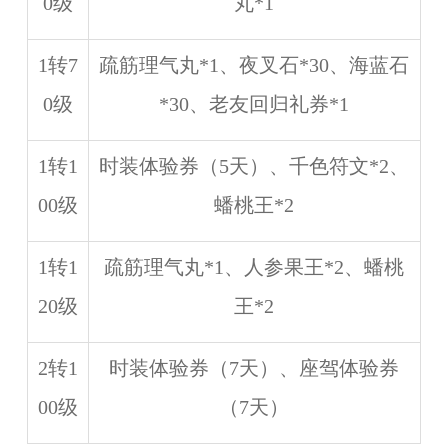
0级
丸*1
1转7
疏筋理气丸*1、夜叉石*30、海蓝石
0级
*30、老友回归礼券*1
1转1
时装体验券（5天）、千色符文*2、
00级
蟠桃王*2
1转1
疏筋理气丸*1、人参果王*2、蟠桃
20级
王*2
2转1
时装体验券（7天）、座驾体验券
00级
（7天）