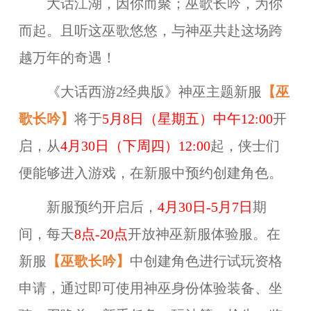
大话江湖，因你而聚；巫歌长吟，为你
而起。且听这巫歌悠悠，与神巫共赴这场跨
越万年的奇遇！
《大话西游2经典版》神巫主题新服
【
巫
歌长吟
】
将于
5月8日（星期五）中午12:00
开
启，从
4月30日（下周四）12:00
起，侠士们
便能够进入游戏，在新服中预约创建角色。
新服预约开启后，
4月30日-5月7日
期
间，每天
8点-20点
开放神巫新服体验服。在
新服
【
巫歌长吟
】
中创建角色进行试玩资格
申请，通过即可使用神巫身份体验装备、坐