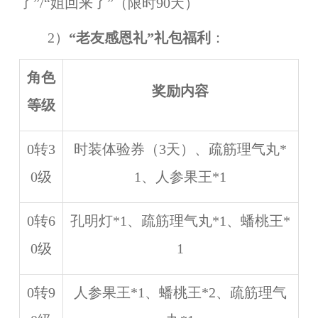
了”/“姐回来了”（限时90天）
2）
“老友感恩礼”礼包福利
：
角色
奖励内容
等级
0转3
时装体验券（3天）、疏筋理气丸*
0级
1、人参果王*1
0转6
孔明灯*1、疏筋理气丸*1、蟠桃王*
0级
1
0转9
人参果王*1、蟠桃王*2、疏筋理气