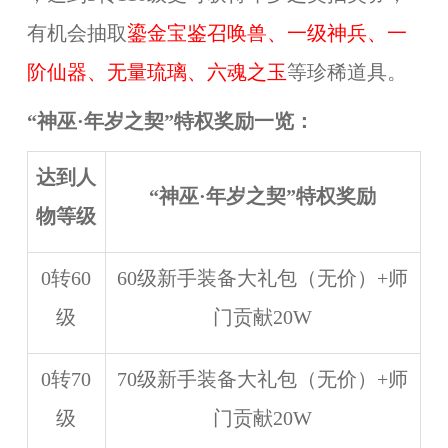
有机会抽取
鎏金宝鉴召唤兽、一级神兵、一
阶仙器、无量琉璃、六魂之玉
等珍稀道具。
“
神巫·年岁之契
”特权
奖励一览：
达到人
“
神巫·年岁之契
”特权奖励
物等级
0转60
60级新手装备大礼包（无价）+师
级
门贡献20W
0转70
70级新手装备大礼包（无价）+师
级
门贡献20W