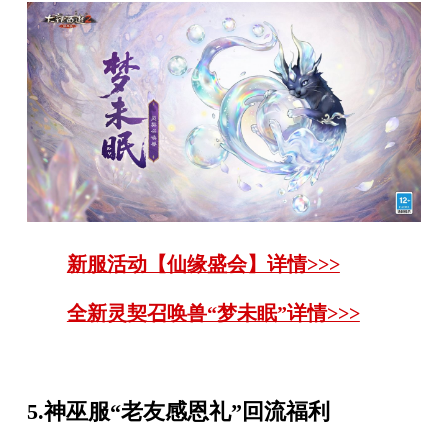
新服活动【仙缘盛会】详情>>>
全新灵契召唤兽“梦未眠”详情>>>
5.神巫服“老友感恩礼”回流福利