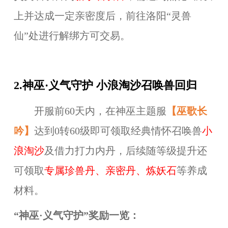
上并达成一定亲密度后，前往洛阳“灵兽
仙”处进行解绑方可交易。
2.神巫·义气守护 小浪淘沙召唤兽回归
开服前60天内，在神巫主题服
【
巫歌长
吟
】
达到0转60级即可领取经典情怀召唤兽
小
浪淘沙
及借力打力内丹，后续随等级提升还
可领取
专属珍兽丹、亲密丹、炼妖石
等养成
材料。
“
神巫·
义气守护
”
奖励一览：