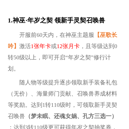
1.神巫·年岁之契 领新手灵契召唤兽
开服前60天内，在神巫主题服
【
巫歌长
吟
】
激活
1张年卡
或
12张月卡
，且等级达到0
转50级以上，即可开启“年岁之契”修行计
划。
随人物等级提升逐步领取新手装备礼包
（无价）、海量师门贡献、召唤兽养成材料
等奖励。达到1转110级时，可领取新手灵契
召唤兽
（梦未眠、还魂女娲、孔方三选一）
；达到3转110级更可获得年岁之契抽奖券，