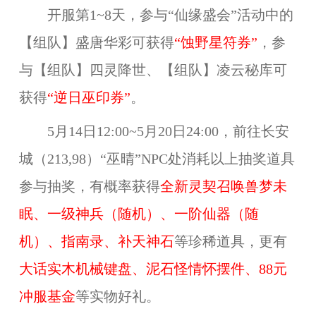
开服第1~8天，参与“仙缘盛会”活动中的
【组队】盛唐华彩可获得
“
蚀野星符券
”
，参
与【组队】四灵降世、【组队】凌云秘库可
获得
“
逆日巫印券
”
。
5月14日12:00~5月20日24:00，前往长安
城（213,98）“巫晴”NPC处消耗以上抽奖道具
参与抽奖，有概率获得
全新灵契召唤兽梦未
眠
、一级神兵（随机）、一阶仙器（随
机）、指南录、补天神石
等珍稀道具，更有
大话实木机械键盘、泥石怪情怀摆件、88元
冲服基金
等实物好礼。