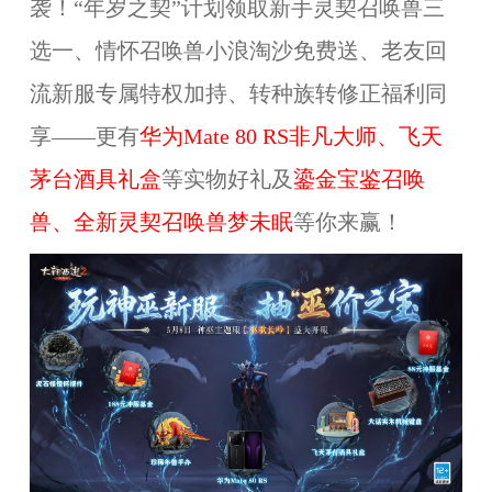
袭！“年岁之契”计划领取新手灵契召唤兽三
选一、情怀召唤兽小浪淘沙免费送、老友回
流新服专属特权加持、转种族转修正福利同
享——更有
华为Mate 80 RS非凡大师、飞天
茅台酒具礼盒
等实物好礼及
鎏金宝鉴召唤
兽、全新灵契召唤兽梦未眠
等你来赢！