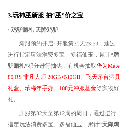
3.玩神巫新服 抽“巫”价之宝
· 鸡驴赠礼 天降鸡驴
新服预约开启~开服第31天23:59，通过
进行指定玩法消费多宝、多福仙玉，累计
“鸡
驴赠礼”
积分进行抽奖，有机会抽取
华为Mate
80 RS 非凡大师 20GB+512GB、飞天茅台酒具
礼盒、珍稀年手办、188元冲服基金
等实物好
礼。
开服第32天至第12周的周日，通过进行
指定玩法消费多宝、多福仙玉，累计
“天降鸡