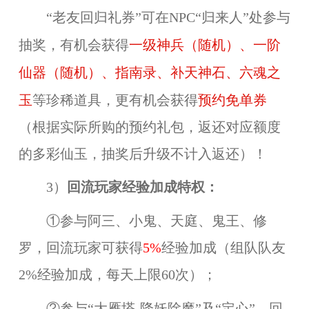
“老友回归礼券”可在NPC“归来人”处参与
一级神兵（随机）、一阶
抽奖，有机会获得
仙器（随机）、指南录、补天神石、六魂之
玉
预约免单券
等珍稀道具，更有机会获得
（根据实际所购的预约礼包，返还对应额度
的多彩仙玉，抽奖后升级不计入返还）！
3）
回流玩家经验加成特权：
①参与阿三、小鬼、天庭、鬼王、修
罗，回流玩家可获得
5%
经验加成（组队队友
2%经验加成，每天上限60次）；
②参与“大雁塔-降妖除魔”及“定心”，回