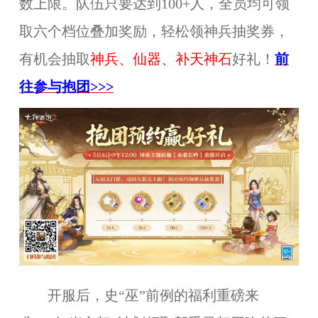
数上限。队伍只要达到100+人，全员均可领
取六个档位叠加奖励，轻松领神兵抽奖券，
有机会抽取
神兵、仙器、补天神石
好礼！
前
往参与抱团>>>
开服后，史“巫”前例的福利重磅来