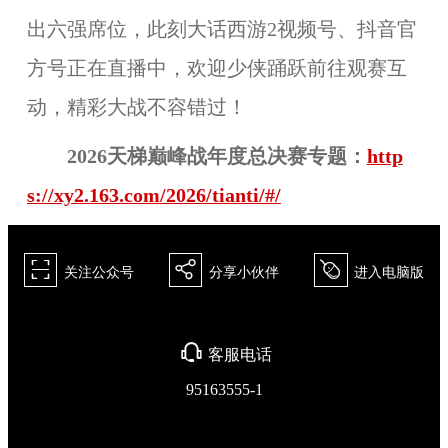
出六强席位，此刻大话西游2视频号、抖音官
方号正在直播中，欢迎少侠踊跃前往观赛互
动，精彩大战不容错过！
2026天梯巅峰战年度总决赛专题：
http
s://xy2.163.com/2026/tianti/#/
򰀁
򰀂
򰀄
关注公众号
分享小伙伴
进入电脑版
򰀃
客服电话
95163555-1