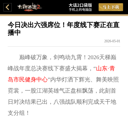
今日决出六强席位！年度线下赛正在直
播中
2026-05-01
巅峰破万象，剑鸣动九霄！2026天梯巅
峰战年度总决赛线下赛盛大揭幕，“
山东·青
岛市民健身中心
”内华灯洒下辉光、舞美映照
霓裳，一股江湖英雄气正盘桓飘荡，此刻首
日对决结果已出，八强战队顺利完成天干地
支分组！