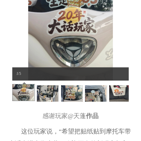
1
/5
感谢玩家
@天蓬
作品
这位玩家说，“
希望把贴纸
贴到摩托车带