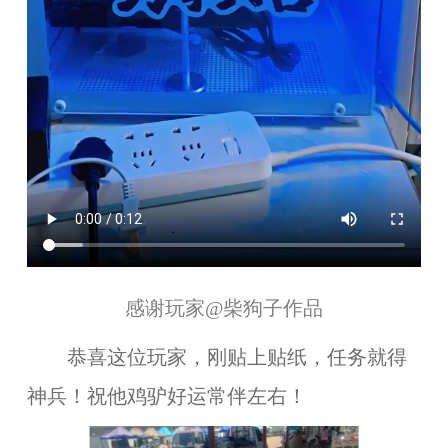
感谢玩家
@柴狗子
作品
恭喜这位玩家，
刚贴上贴纸，任务就得
神兵！
祝他鸡驴
好运常伴左右
！