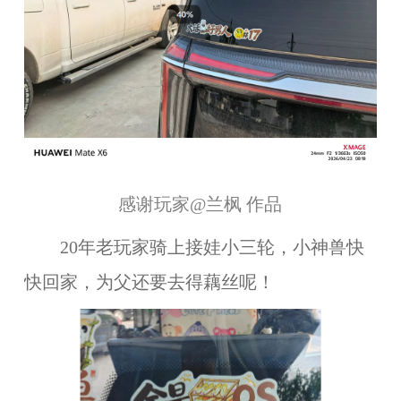
感谢玩家@兰枫 作品
20年老玩家骑上接娃小三轮，小神兽快
快回家，为父还要去得藕丝呢！