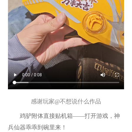
感谢玩家
@不想说什么
作品
鸡驴附体直接贴机箱——打开游戏，神
兵仙器乖乖到碗里来！