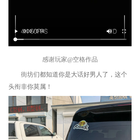
感谢玩家
@空格
作品
街坊们都知道你是大
话
好
男人
了，这个
头衔非你莫属
！