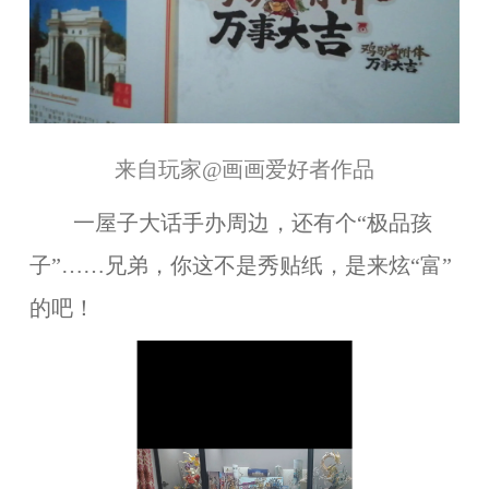
来自玩家
@画画爱好者
作品
一屋子
大话
手办周边
，还有个“极品孩
子”
……兄弟，你这不是秀贴纸，是来炫
“富”
的吧！