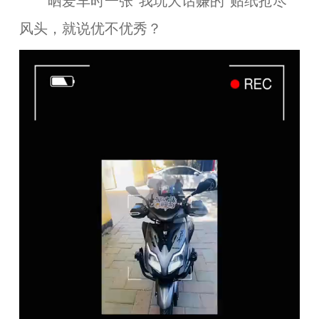
晒爱车时一张"我玩大话赚的"贴纸抢尽
风头，就说优不优秀？